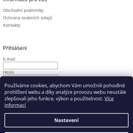
Obchodní podmínky
Ochrana osobních údajů
Kontakty
Přihlášení
E-mail
Heslo
Používáme cookies, abychom Vám umožnili pohodlné
PŘIHLÁSIT SE
prohlížení webu a díky analýze provozu webu neustále
Nová registrace
Zapomenuté heslo
zlepšovali jeho funkce, výkon a použitelnost.
Více
informací
Nastavení
Vytvořil Shoptet