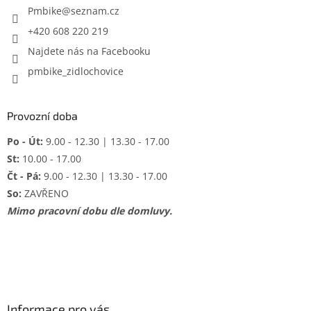
í
Pmbike
@
seznam.cz
+420 608 220 219
Najdete nás na Facebooku
pmbike_zidlochovice
Provozní doba
Po - Út:
9.00 - 12.30 | 13.30 - 17.00
St:
10.00 - 17.00
Čt - Pá:
9.00 - 12.30 | 13.30 - 17.00
So:
ZAVŘENO
Mimo pracovní dobu dle domluvy.
Informace pro vás