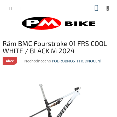
Přejít
NÁKUP
na
obsah
KOŠÍK
Rám BMC Fourstroke 01 FRS COOL
WHITE / BLACK M 2024
Průměrné
Neohodnoceno
PODROBNOSTI HODNOCENÍ
Akce
hodnocení
produktu
je
0,0
z
5
hvězdiček.