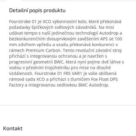
Detailní popis produktu
Fourstroke 01 je XCO výkonnostní kolo, které překonává
požadavky špičkových světových závodníků. Na misi
udávat tempo s naší jedinečnou technologií Autodrop a
bezkonkurenčním dvouprvkovým zavěšením APS se 100
mm zdvihem vpředu a vzadu překonává konkurenci v
rámech Premium Carbon. Tento revoluční závodní stroj
přichází s integrovanou ochranou a je navržen s
progresivní geometrií BWC, která nyní pojme dvě láhve s
vodou v předním trojúhelníku pro mise na dlouhé
vzdálenosti. Fourstroke 01 FRS VAR1 je vaše oblíbená
rámová sada XCO a přichází s tlumičem Fox Float DPS
Factory a integrovanou sedlovkou BMC Autodrop.
Z
á
p
a
Kontakt
t