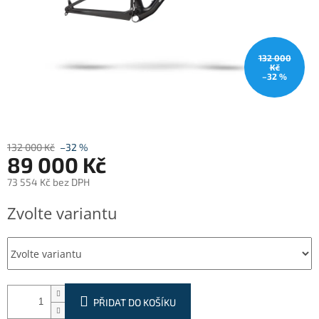
132 000
Kč
–32 %
132 000 Kč
–32 %
89 000 Kč
73 554 Kč bez DPH
Měrná
Zvolte variantu
cena:
PŘIDAT DO KOŠÍKU