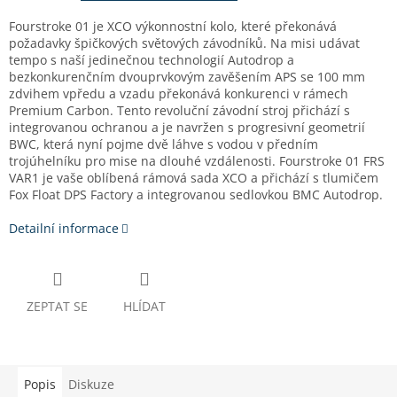
Fourstroke 01 je XCO výkonnostní kolo, které překonává
požadavky špičkových světových závodníků. Na misi udávat
tempo s naší jedinečnou technologií Autodrop a
bezkonkurenčním dvouprvkovým zavěšením APS se 100 mm
zdvihem vpředu a vzadu překonává konkurenci v rámech
Premium Carbon. Tento revoluční závodní stroj přichází s
integrovanou ochranou a je navržen s progresivní geometrií
BWC, která nyní pojme dvě láhve s vodou v předním
trojúhelníku pro mise na dlouhé vzdálenosti. Fourstroke 01 FRS
VAR1 je vaše oblíbená rámová sada XCO a přichází s tlumičem
Fox Float DPS Factory a integrovanou sedlovkou BMC Autodrop.
Detailní informace
ZEPTAT SE
HLÍDAT
Popis
Diskuze