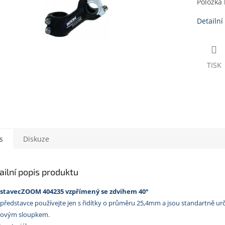
Položka
Detailní
TISK
s
Diskuze
ailní popis produktu
stavecZOOM 404235 vzpřímený se zdvihem 40°
představce používejte jen s řidítky o průměru 25,4mm a jsou standartně urč
ovým sloupkem.