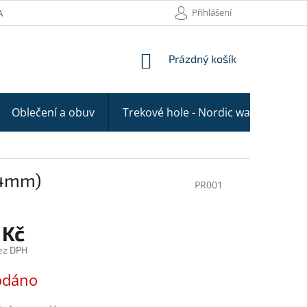
Přihlášení
AKTY
NÁKUPNÍ
Prázdný košík
KOŠÍK
Oblečení a obuv
Trekové hole - Nordic walking
,4mm)
PR001
 Kč
ez DPH
odáno