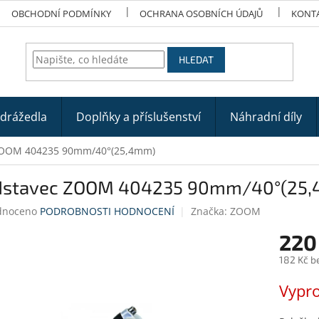
OBCHODNÍ PODMÍNKY
OCHRANA OSOBNÍCH ÚDAJŮ
KONT
HLEDAT
odrážedla
Doplňky a příslušenství
Náhradní díly
ZOOM 404235 90mm/40°(25,4mm)
dstavec ZOOM 404235 90mm/40°(25
né
dnoceno
PODROBNOSTI HODNOCENÍ
Značka:
ZOOM
ení
220
tu
182 Kč b
Měrná
Vypr
cena:
ek.