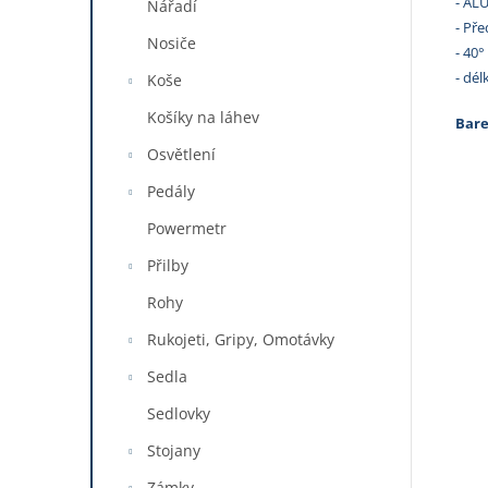
- ALU
Nářadí
- Pře
Nosiče
- 40°
- dé
Koše
Košíky na láhev
Bare
Osvětlení
Pedály
Powermetr
Přilby
Rohy
Rukojeti, Gripy, Omotávky
Sedla
Sedlovky
Stojany
Zámky