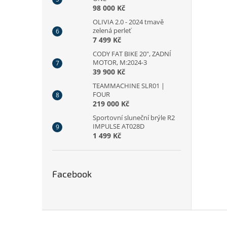
98 000 Kč
OLIVIA 2.0 - 2024 tmavě
zelená perleť
7 499 Kč
CODY FAT BIKE 20", ZADNÍ
MOTOR, M:2024-3
39 900 Kč
TEAMMACHINE SLR01 |
FOUR
219 000 Kč
Sportovní sluneční brýle R2
IMPULSE AT028D
1 499 Kč
Facebook
Z
á