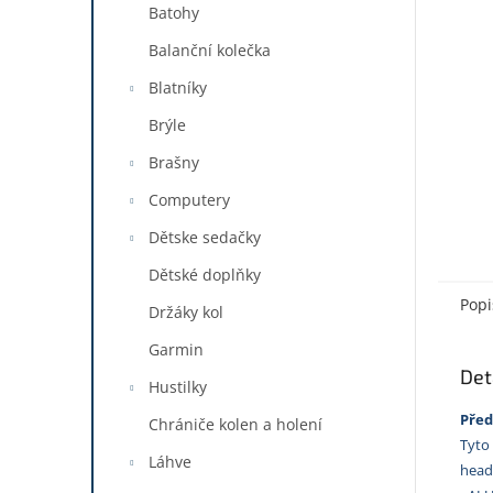
a
Batohy
n
Balanční kolečka
e
l
Blatníky
Brýle
Brašny
Computery
Dětske sedačky
Dětské doplňky
Popi
Držáky kol
Garmin
Det
Hustilky
Před
Chrániče kolen a holení
Tyto 
Láhve
head