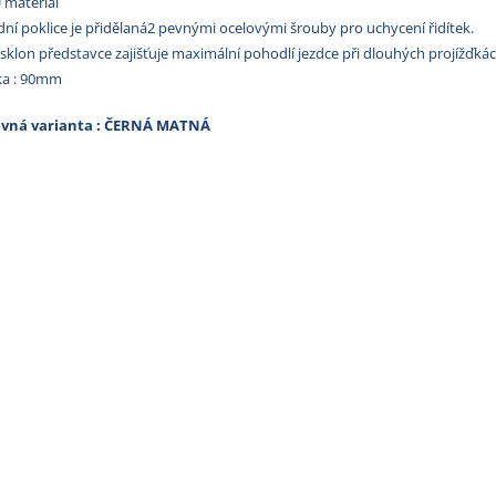
 materiál
dní poklice je přidělaná2 pevnými ocelovými šrouby pro uchycení řidítek.
 sklon představce zajišťuje maximální pohodlí jezdce při dlouhých projížďkác
lka : 90mm
vná varianta : ČERNÁ MATNÁ