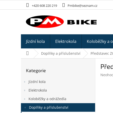
Přejít
+420 608 220 219
Pmbike@seznam.cz
na
obsah
Jízdní kola
Elektrokola
Koloběžky a 
Domů
Doplňky a příslušenství
Představec 
P
Pře
o
Kategorie
Přeskočit
s
Průměr
Neoho
kategorie
t
hodnoc
Jízdní kola
r
produk
a
je
Elektrokola
n
0,0
z
Koloběžky a odrážedla
n
5
í
Doplňky a příslušenství
hvězdič
p