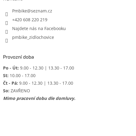
t
í
Pmbike
@
seznam.cz
+420 608 220 219
Najdete nás na Facebooku
pmbike_zidlochovice
Provozní doba
Po - Út:
9.00 - 12.30 | 13.30 - 17.00
St:
10.00 - 17.00
Čt - Pá:
9.00 - 12.30 | 13.30 - 17.00
So:
ZAVŘENO
Mimo pracovní dobu dle domluvy.