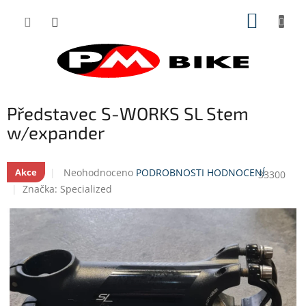
Přejít
NÁKUP
na
obsah
KOŠÍK
Představec S-WORKS SL Stem
w/expander
Průměrné
Neohodnoceno
PODROBNOSTI HODNOCENÍ
Akce
33300
hodnocení
Značka:
Specialized
produktu
je
0,0
z
5
hvězdiček.