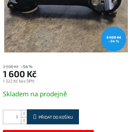
3 500 Kč
–54 %
3 500 Kč
–54 %
1 600 Kč
1 322 Kč bez DPH
Měrná
Skladem na prodejně
cena:
PŘIDAT DO KOŠÍKU