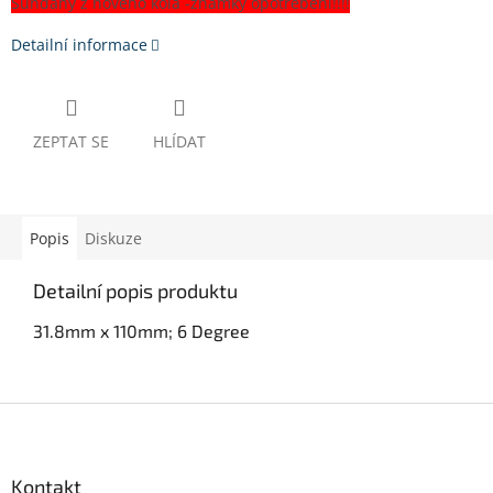
Sundaný z nového kola -známky opotřebení!!!!
Detailní informace
ZEPTAT SE
HLÍDAT
Popis
Diskuze
Detailní popis produktu
31.8mm x 110mm; 6 Degree
Z
á
p
a
Kontakt