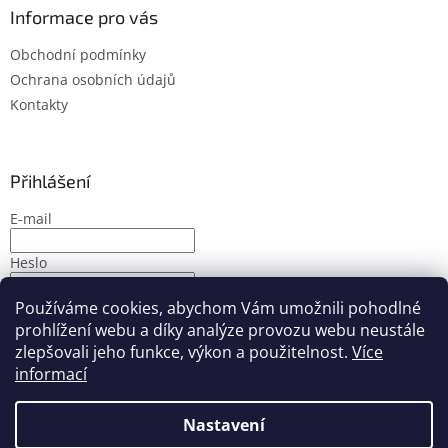
Informace pro vás
Obchodní podmínky
Ochrana osobních údajů
Kontakty
Přihlášení
E-mail
Heslo
Používáme cookies, abychom Vám umožnili pohodlné
PŘIHLÁSIT SE
prohlížení webu a díky analýze provozu webu neustále
Nová registrace
Zapomenuté heslo
zlepšovali jeho funkce, výkon a použitelnost.
Více
informací
Nastavení
Vytvořil Shoptet