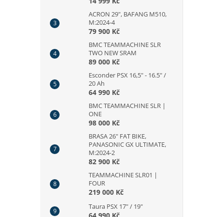
14 999 Kč
ACRON 29", BAFANG M510,
M:2024-4
79 900 Kč
BMC TEAMMACHINE SLR
TWO NEW SRAM
89 000 Kč
Esconder PSX 16,5" - 16.5" /
20 Ah
64 990 Kč
BMC TEAMMACHINE SLR |
ONE
98 000 Kč
BRASA 26" FAT BIKE,
PANASONIC GX ULTIMATE,
M:2024-2
82 900 Kč
TEAMMACHINE SLR01 |
FOUR
219 000 Kč
Taura PSX 17" / 19"
64 990 Kč