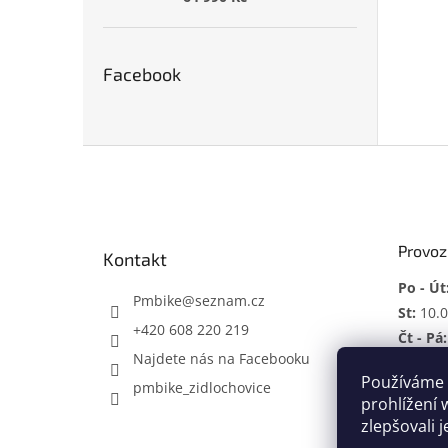
Facebook
Z
á
p
a
t
Provoz
Kontakt
í
Po - Út
Pmbike
@
seznam.cz
St:
10.0
+420 608 220 219
Čt - Pá:
Najdete nás na Facebooku
So:
ZAV
Používáme 
pmbike_zidlochovice
Mimo p
prohlížení 
zlepšovali 