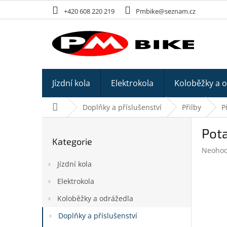
Přejít
+420 608 220 219
Pmbike@seznam.cz
na
obsah
Jízdní kola
Elektrokola
Koloběžky a 
Domů
Doplňky a příslušenství
Přilby
P
P
Pot
o
Kategorie
Přeskočit
s
Průměr
Neoho
kategorie
t
hodnoc
Jízdní kola
r
produk
a
je
Elektrokola
n
0,0
z
Koloběžky a odrážedla
n
5
í
Doplňky a příslušenství
hvězdič
p