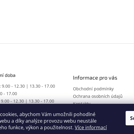
ní doba
Informace pro vás
:
9.00 - 12.30 | 13.30 - 17.00
Obchodní podmínky
0 - 17.00
Ochrana osobních údajů
9.00 - 12.30 | 13.30 - 17.00
Kontakty
ŘENO
cookies, abychom Vám umožnili pohodlné
racovní dobu dle domluvy.
S
webu a díky analýze provozu webu neustále
jeho funkce, výkon a použitelnost.
Více informací