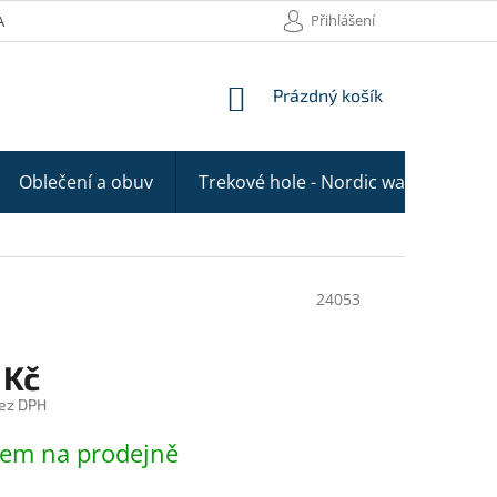
Přihlášení
AKTY
NÁKUPNÍ
Prázdný košík
KOŠÍK
Oblečení a obuv
Trekové hole - Nordic walking
24053
 Kč
ez DPH
dem na prodejně