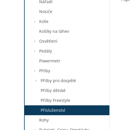
Nářadí
Nosiče
Koše
Košíky na láhev
Osvětlení
Pedály
Powermetr
Přilby
Přilby pro dospělé
Přilby dětské
Přilby Freestyle
Příslušenství
Rohy
Rukojeti, Gripy, Omotávky