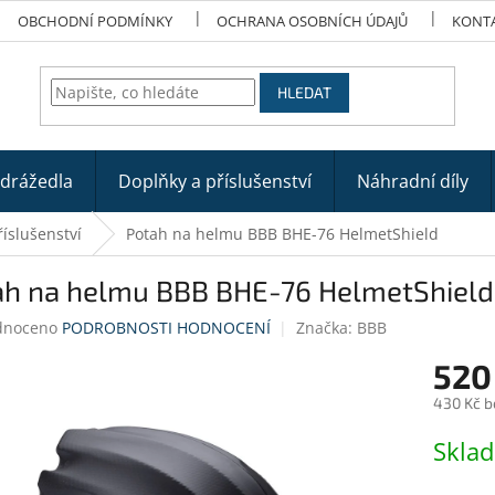
OBCHODNÍ PODMÍNKY
OCHRANA OSOBNÍCH ÚDAJŮ
KONT
HLEDAT
odrážedla
Doplňky a příslušenství
Náhradní díly
říslušenství
Potah na helmu BBB BHE-76 HelmetShield
ah na helmu BBB BHE-76 HelmetShield
né
dnoceno
PODROBNOSTI HODNOCENÍ
Značka:
BBB
ení
520
tu
430 Kč b
Měrná
Skla
cena:
ek.