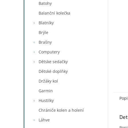
a
Batohy
n
Balanční kolečka
e
l
Blatníky
Brýle
Brašny
Computery
Dětske sedačky
Dětské doplňky
Držáky kol
Garmin
Popi
Hustilky
Chrániče kolen a holení
Det
Láhve
Popi