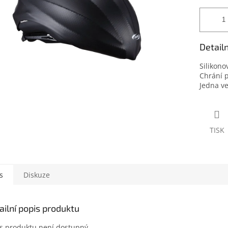
Detail
Silikon
Chrání p
Jedna ve
TISK
s
Diskuze
ailní popis produktu
s produktu není dostupný