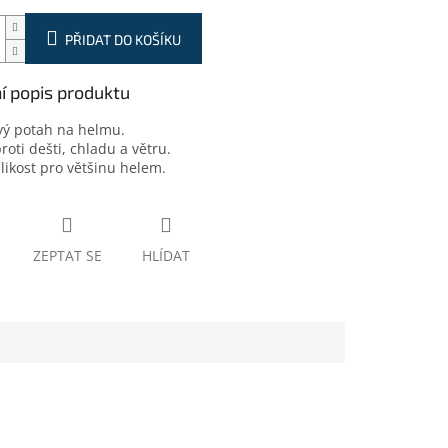
PŘIDAT DO KOŠÍKU
ní popis produktu
ový potah na helmu.
roti dešti, chladu a větru.
likost pro většinu helem.
ZEPTAT SE
HLÍDAT