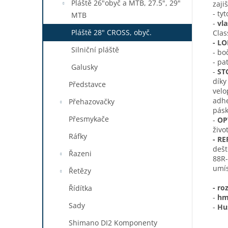
Pláště 26"obyč a MTB, 27.5", 29"
zaji
- ty
MTB
-
vla
Pláště 28" CROSS, obyč.
Clas
- L
Silniční pláště
- bo
- pa
Galusky
-
ST
díky
Představce
velo
adhe
Přehazovačky
pásk
Přesmykače
-
OP
živo
Ráfky
- RE
dešt
Řazeni
88R-
umís
Řetězy
- ro
Řídítka
-
hm
Sady
-
Hu
Shimano DI2 Komponenty