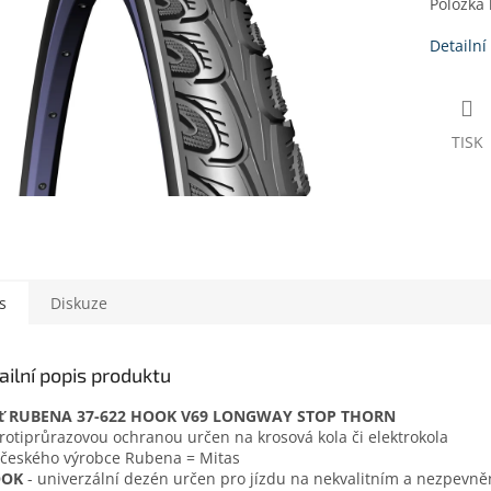
Položka
Detailní
TISK
s
Diskuze
ailní popis produktu
ť
RUBENA 37-622 HOOK V69 LONGWAY
STOP THORN
protiprůrazovou ochranou určen na krosová kola či elektrokola
 českého výrobce Rubena = Mitas
OK
- univerzální dezén určen pro jízdu na nekvalitním a nezpevn