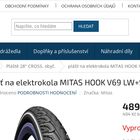
OBCHODNÍ PODMÍNKY
OCHRANA OSOBNÍCH ÚDAJŮ
KONT
HLEDAT
odrážedla
Doplňky a příslušenství
Náhradní díly
Pláště 28" CROSS, obyč.
plášť na elektrokola MITAS HOOK
šť na elektrokola MITAS HOOK V69 LW
né
dnoceno
PODROBNOSTI HODNOCENÍ
Značka:
Mitas
ení
489
tu
404 Kč 
Měrná
Vypr
cena:
ek.