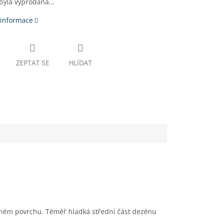
 byla vyprodána…
 informace
ZEPTAT SE
HLÍDAT
ěném povrchu. Téměř hladká střední část dezénu