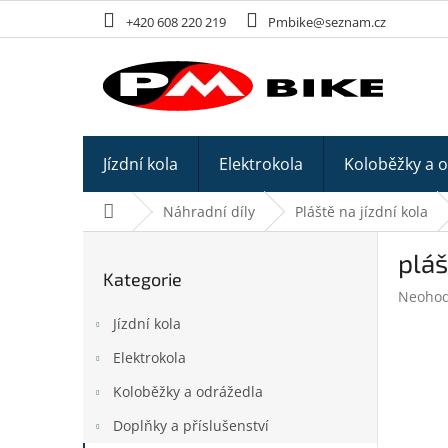
Přejít
+420 608 220 219
Pmbike@seznam.cz
na
obsah
Jízdní kola
Elektrokola
Koloběžky a 
Domů
Náhradní díly
Pláště na jízdní kola
P
plá
o
Kategorie
Přeskočit
s
Průměr
Neoho
kategorie
t
hodnoc
Jízdní kola
r
produk
a
je
Elektrokola
n
0,0
z
Koloběžky a odrážedla
n
5
í
Doplňky a příslušenství
hvězdič
p