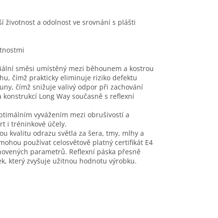
í životnost a odolnost ve srovnání s plášti
stnostmi
ciální směsi umístěný mezi běhounem a kostrou
u, čímž prakticky eliminuje riziko defektu
uny, čímž snižuje valivý odpor při zachování
a konstrukcí Long Way současně s reflexní
optimálním vyvážením mezi obrušivostí a
rt i tréninkové účely.
u kvalitu odrazu světla za šera, tmy, mlhy a
mohou používat celosvětově platný certifikát E4
anovených parametrů. Reflexní páska přesně
ek, který zvyšuje užitnou hodnotu výrobku.