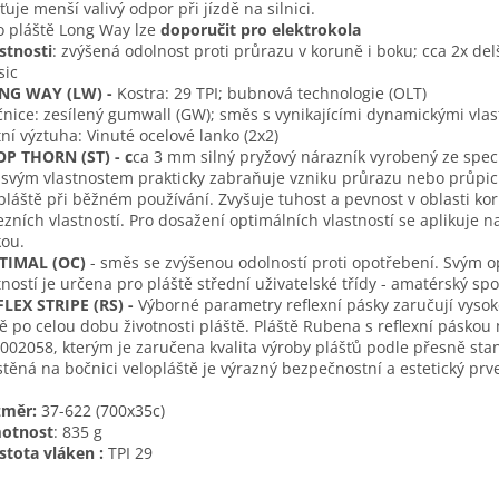
šťuje menší valivý odpor při jízdě na silnici.
to pláště Long Way lze
doporučit pro elektrokola
stnosti
: zvýšená odolnost proti průrazu v koruně i boku; cca 2x delš
sic
ONG WAY (LW) -
Kostra: 29 TPI; bubnová technologie (OLT)
čnice: zesílený gumwall (GW); směs s vynikajícími dynamickými vla
tní výztuha: Vinuté ocelové lanko (2x2)
OP THORN (ST) - c
ca 3 mm silný pryžový nárazník vyrobený ze spe
 svým vlastnostem prakticky zabraňuje vzniku průrazu nebo průpich
pláště při běžném používání. Zvyšuje tuhost a pevnost v oblasti kor
zních vlastností. Pro dosažení optimálních vlastností se aplikuje n
ou.
TIMAL (OC)
- směs se zvýšenou odolností proti opotřebení. Svým 
tností je určena pro pláště střední uživatelské třídy - amatérský spo
FLEX STRIPE (RS) -
Výborné parametry reflexní pásky zaručují vysoko
ě po celou dobu životnosti pláště. Pláště Rubena s reflexní páskou 
002058, kterým je zaručena kvalita výroby plášťů podle přesně st
těná na bočnici velopláště je výrazný bezpečnostní a estetický prv
změr:
37-622 (700x35c)
otnost
: 835 g
stota vláken :
TPI 29