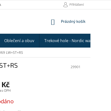
Přihlášení
AKTY
NÁKUPNÍ
Prázdný košík
KOŠÍK
Oblečení a obuv
Trekové hole - Nordic walking
 V69 LW+ST+RS
+ST+RS
29901
 Kč
bez DPH
odáno