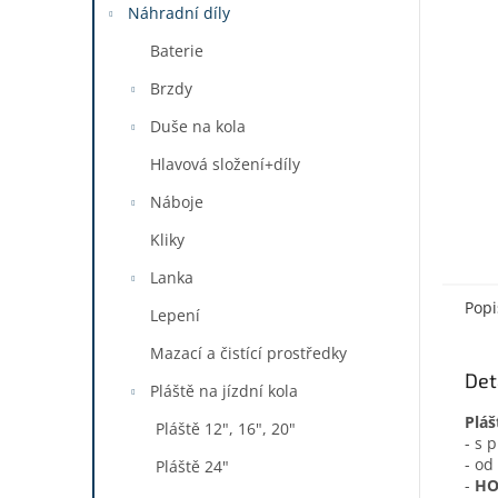
a
Náhradní díly
n
Baterie
e
l
Brzdy
Duše na kola
Hlavová složení+díly
Náboje
Kliky
Lanka
Popi
Lepení
Mazací a čistící prostředky
Det
Pláště na jízdní kola
Pláš
Pláště 12", 16", 20"
- s 
- od
Pláště 24"
-
HO