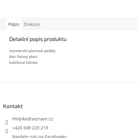
Popis
Diskuze
Detailní popis produktu
standardní plastové pedály
klec fialový plast
kuličková ložiska
Z
á
p
a
Kontakt
t
í
Pmbike
@
seznam.cz
+420 608 220 219
Najdete nás na Facebooku