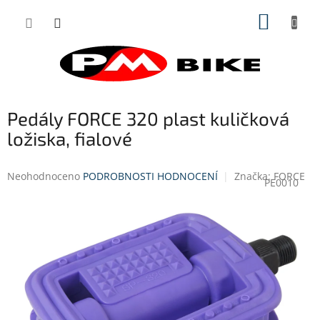
Přejít
NÁKUP
na
obsah
KOŠÍK
Pedály FORCE 320 plast kuličková
ložiska, fialové
Průměrné
Neohodnoceno
PODROBNOSTI HODNOCENÍ
Značka:
FORCE
PE0010
hodnocení
produktu
je
0,0
z
5
hvězdiček.