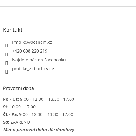
Z
á
p
a
Kontakt
t
í
Pmbike
@
seznam.cz
+420 608 220 219
Najdete nás na Facebooku
pmbike_zidlochovice
Provozní doba
Po - Út:
9.00 - 12.30 | 13.30 - 17.00
St:
10.00 - 17.00
Čt - Pá:
9.00 - 12.30 | 13.30 - 17.00
So:
ZAVŘENO
Mimo pracovní dobu dle domluvy.