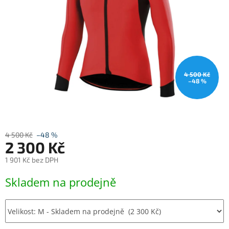
4 500 Kč
–48 %
4 500 Kč
–48 %
2 300 Kč
1 901 Kč bez DPH
Měrná
Skladem na prodejně
cena: