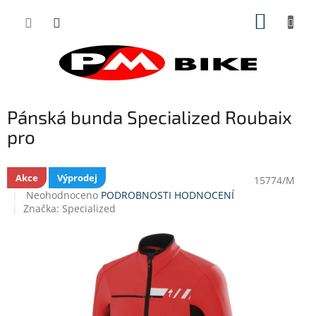
Přejít
NÁKUP
na
obsah
KOŠÍK
Pánská bunda Specialized Roubaix
pro
Akce
Výprodej
15774/M
Průměrné
Neohodnoceno
PODROBNOSTI HODNOCENÍ
hodnocení
Značka:
Specialized
produktu
je
0,0
z
5
hvězdiček.