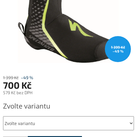
1 399 Kč
–49 %
1 399 Kč
–49 %
700 Kč
579 Kč bez DPH
Měrná
Zvolte variantu
cena: