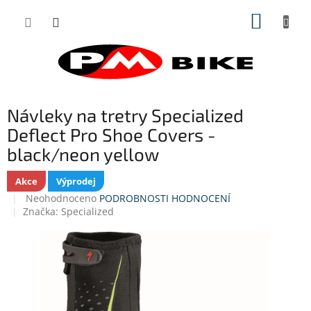
Přejít
NÁKUP
na
obsah
KOŠÍK
Návleky na tretry Specialized
Deflect Pro Shoe Covers -
black/neon yellow
Akce
Výprodej
Průměrné
Neohodnoceno
PODROBNOSTI HODNOCENÍ
hodnocení
Značka:
Specialized
produktu
je
0,0
z
5
hvězdiček.