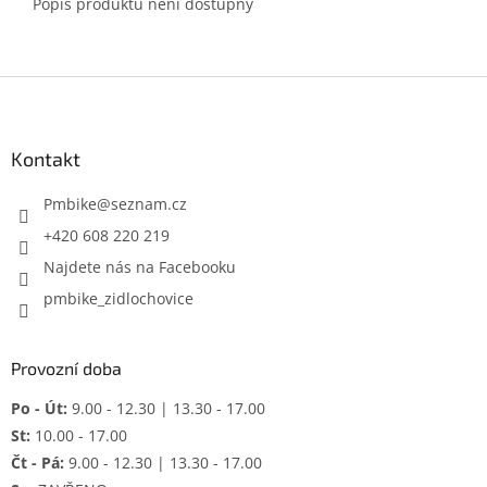
Popis produktu není dostupný
Z
á
p
a
Kontakt
t
í
Pmbike
@
seznam.cz
+420 608 220 219
Najdete nás na Facebooku
pmbike_zidlochovice
Provozní doba
Po - Út:
9.00 - 12.30 | 13.30 - 17.00
St:
10.00 - 17.00
Čt - Pá:
9.00 - 12.30 | 13.30 - 17.00