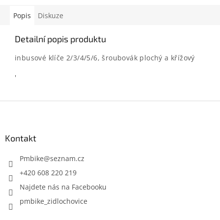
Popis
Diskuze
Detailní popis produktu
inbusové klíče 2/3/4/5/6, šroubovák plochý a křížový
'
Z
á
p
a
Kontakt
t
í
Pmbike
@
seznam.cz
+420 608 220 219
Najdete nás na Facebooku
pmbike_zidlochovice