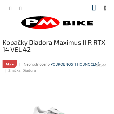
Přejít
NÁKUP
na
obsah
KOŠÍK
Kopačky Diadora Maximus II R RTX
14 VEL 42
Průměrné
Neohodnoceno
PODROBNOSTI HODNOCENÍ
Akce
54544
hodnocení
Značka:
Diadora
produktu
je
0,0
z
5
hvězdiček.