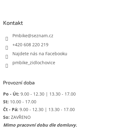
Z
á
p
a
Kontakt
t
í
Pmbike
@
seznam.cz
+420 608 220 219
Najdete nás na Facebooku
pmbike_zidlochovice
Provozní doba
Po - Út:
9.00 - 12.30 | 13.30 - 17.00
St:
10.00 - 17.00
Čt - Pá:
9.00 - 12.30 | 13.30 - 17.00
So:
ZAVŘENO
Mimo pracovní dobu dle domluvy.