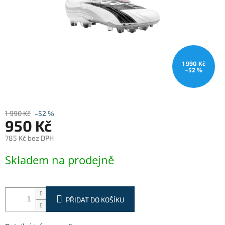
1 990 Kč
–52 %
1 990 Kč
–52 %
950 Kč
785 Kč bez DPH
Měrná
Skladem na prodejně
cena:
PŘIDAT DO KOŠÍKU