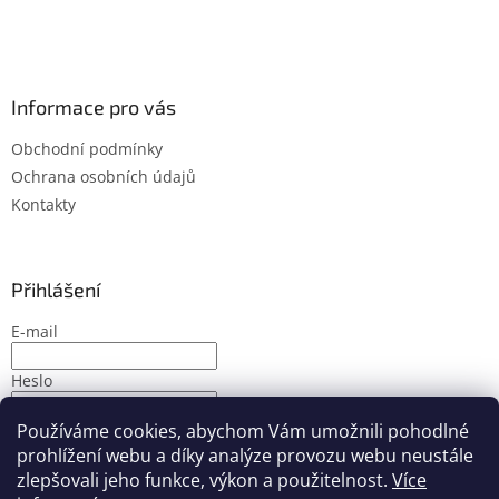
Informace pro vás
Obchodní podmínky
Ochrana osobních údajů
Kontakty
Přihlášení
E-mail
Heslo
Používáme cookies, abychom Vám umožnili pohodlné
PŘIHLÁSIT SE
prohlížení webu a díky analýze provozu webu neustále
Nová registrace
Zapomenuté heslo
zlepšovali jeho funkce, výkon a použitelnost.
Více