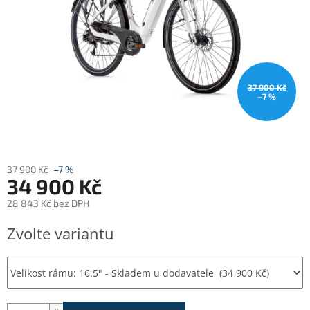
37 900 Kč
–7 %
37 900 Kč
–7 %
34 900 Kč
28 843 Kč bez DPH
Měrná
Zvolte variantu
cena: