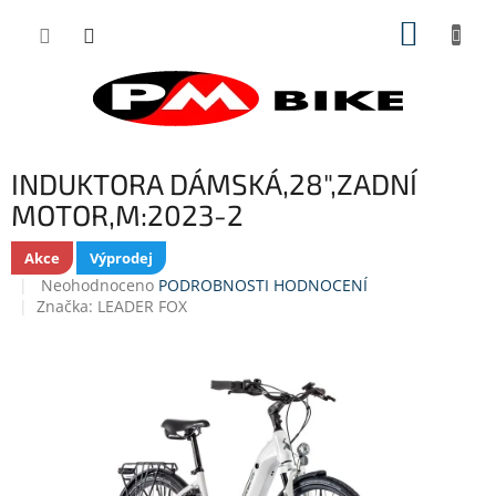
Přejít
NÁKUP
na
obsah
KOŠÍK
INDUKTORA DÁMSKÁ,28",ZADNÍ
MOTOR,M:2023-2
Akce
Výprodej
Průměrné
Neohodnoceno
PODROBNOSTI HODNOCENÍ
hodnocení
Značka:
LEADER FOX
produktu
je
0,0
z
5
hvězdiček.