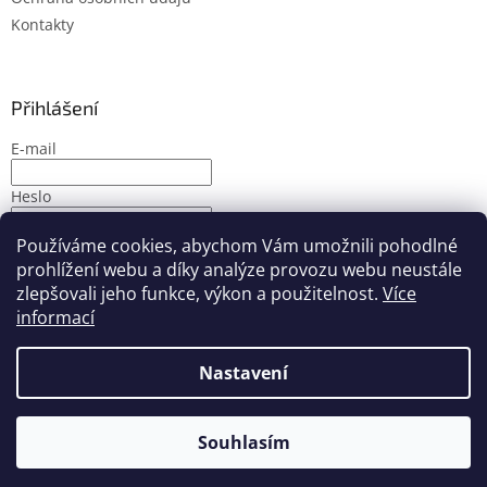
Kontakty
Přihlášení
E-mail
Heslo
Používáme cookies, abychom Vám umožnili pohodlné
PŘIHLÁSIT SE
prohlížení webu a díky analýze provozu webu neustále
Nová registrace
Zapomenuté heslo
zlepšovali jeho funkce, výkon a použitelnost.
Více
informací
Nastavení
Vytvořil Shoptet
Souhlasím
Copyright 2026
PMbike
. Všechna práva vyhrazena.