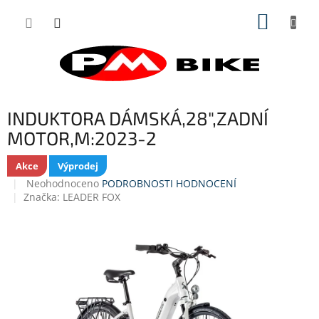
Přejít
NÁKUP
na
obsah
KOŠÍK
INDUKTORA DÁMSKÁ,28",ZADNÍ
MOTOR,M:2023-2
Akce
Výprodej
Průměrné
Neohodnoceno
PODROBNOSTI HODNOCENÍ
hodnocení
Značka:
LEADER FOX
produktu
je
0,0
z
5
hvězdiček.