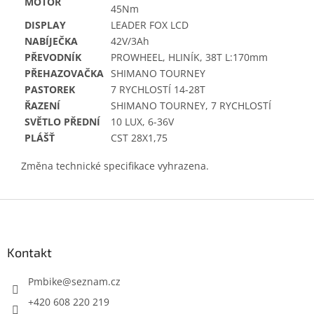
MOTOR
45Nm
DISPLAY
LEADER FOX LCD
NABÍJEČKA
42V/3Ah
PŘEVODNÍK
PROWHEEL, HLINÍK, 38T L:170mm
PŘEHAZOVAČKA
SHIMANO TOURNEY
PASTOREK
7 RYCHLOSTÍ 14-28T
ŘAZENÍ
SHIMANO TOURNEY, 7 RYCHLOSTÍ
SVĚTLO PŘEDNÍ
10 LUX, 6-36V
PLÁŠŤ
CST 28X1,75
Změna technické specifikace vyhrazena.
Z
á
p
a
Kontakt
t
í
Pmbike
@
seznam.cz
+420 608 220 219