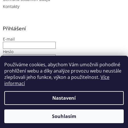
Kontakty
Přihlášení
E-mail
Heslo
Používáme cookies, abychom Vám umožnili pohodlné
PŘIHLÁSIT SE
prohlížení webu a díky analýze provozu webu neustále
Nová registrace
Zapomenuté heslo
zlepšovali jeho funkce, výkon a použitelnost.
Více
informací
Nastavení
Vytvořil Shoptet
Souhlasím
Copyright 2026
PMbike
. Všechna práva vyhrazena.