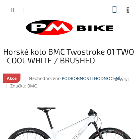
Přejít
NÁKUP
na
obsah
KOŠÍK
Horské kolo BMC Twostroke 01 TWO
| COOL WHITE / BRUSHED
Průměrné
Neohodnoceno
PODROBNOSTI HODNOCENÍ
Akce
32594/L
hodnocení
Značka:
BMC
produktu
je
0,0
z
5
hvězdiček.