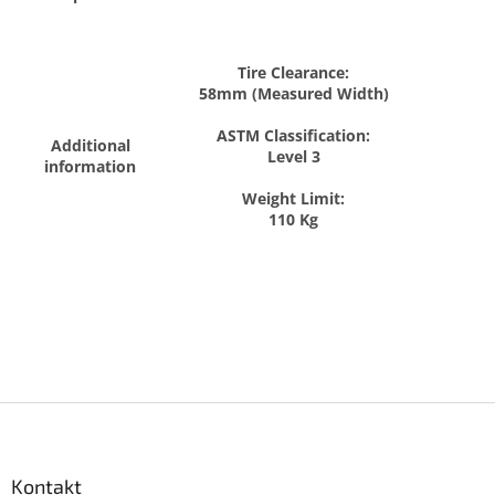
Tire Clearance:
58mm (Measured Width)
ASTM Classification:
Additional
Level 3
information
Weight Limit:
110 Kg
Z
á
p
a
Kontakt