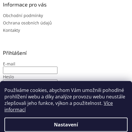
Informace pro vás
Obchodní podmínky
Ochrana osobních údajů
Kontakty
Přihlášení
E-mail
Heslo
Používáme cookies, abychom Vám umožnili pohodlné
PŘIHLÁSIT SE
prohlížení webu a díky analýze provozu webu neustále
Nová registrace
Zapomenuté heslo
zlepšovali jeho funkce, výkon a použitelnost.
Více
informací
Nastavení
Vytvořil Shoptet