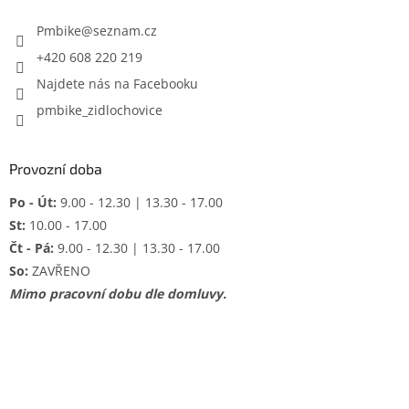
t
í
Pmbike
@
seznam.cz
+420 608 220 219
Najdete nás na Facebooku
pmbike_zidlochovice
Provozní doba
Po - Út:
9.00 - 12.30 | 13.30 - 17.00
St:
10.00 - 17.00
Čt - Pá:
9.00 - 12.30 | 13.30 - 17.00
So:
ZAVŘENO
Mimo pracovní dobu dle domluvy.