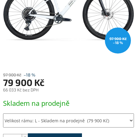
97 900 Kč
–18 %
97 900 Kč
–18 %
79 900 Kč
66 033 Kč bez DPH
Měrná
Skladem na prodejně
cena: