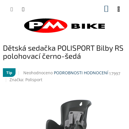
Přejít
NÁKUP
na
obsah
KOŠÍK
Dětská sedačka POLISPORT Bilby RS
polohovací černo-šedá
Průměrné
Neohodnoceno
PODROBNOSTI HODNOCENÍ
Tip
17997
hodnocení
Značka:
Polisport
produktu
je
0,0
z
5
hvězdiček.