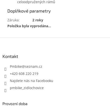
celoodpružených rámů
Doplňkové parametry
Záruka
:
2 roky
Položka byla vyprodána…
Z
á
p
a
Kontakt
t
í
Pmbike
@
seznam.cz
+420 608 220 219
Najdete nás na Facebooku
pmbike_zidlochovice
Provozní doba