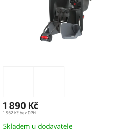
1 890 Kč
1 562 Kč bez DPH
Měrná
Skladem u dodavatele
cena: