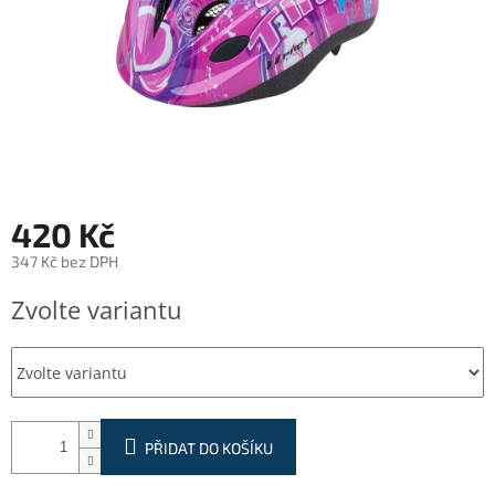
420 Kč
347 Kč bez DPH
Měrná
Zvolte variantu
cena:
PŘIDAT DO KOŠÍKU