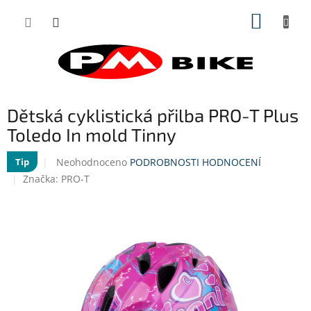
Přejít
NÁKUP
na
obsah
KOŠÍK
Dětská cyklistická přilba PRO-T Plus
Toledo In mold Tinny
Průměrné
Neohodnoceno
PODROBNOSTI HODNOCENÍ
Tip
hodnocení
Značka:
PRO-T
produktu
je
0,0
z
5
hvězdiček.