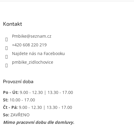
Z
á
p
a
Kontakt
t
í
Pmbike
@
seznam.cz
+420 608 220 219
Najdete nás na Facebooku
pmbike_zidlochovice
Provozní doba
Po - Út:
9.00 - 12.30 | 13.30 - 17.00
St:
10.00 - 17.00
Čt - Pá:
9.00 - 12.30 | 13.30 - 17.00
So:
ZAVŘENO
Mimo pracovní dobu dle domluvy.