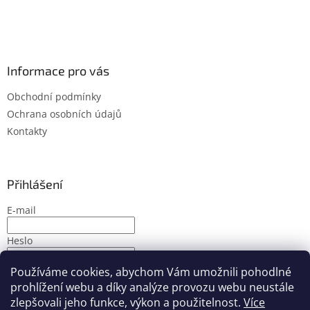
Informace pro vás
Obchodní podmínky
Ochrana osobních údajů
Kontakty
Přihlášení
E-mail
Heslo
Používáme cookies, abychom Vám umožnili pohodlné
PŘIHLÁSIT SE
prohlížení webu a díky analýze provozu webu neustále
Nová registrace
Zapomenuté heslo
zlepšovali jeho funkce, výkon a použitelnost.
Více