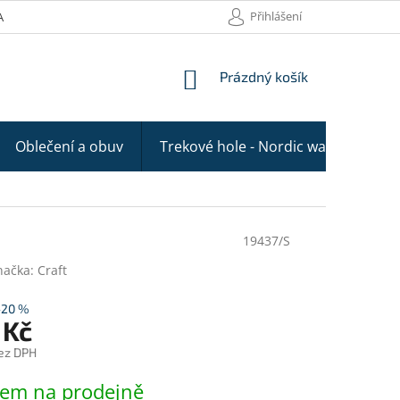
Přihlášení
AKTY
NÁKUPNÍ
Prázdný košík
KOŠÍK
Oblečení a obuv
Trekové hole - Nordic walking
19437/S
načka:
Craft
–20 %
 Kč
ez DPH
dem na prodejně