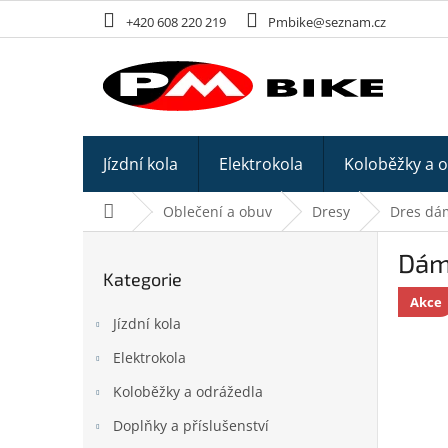
Přejít
+420 608 220 219
Pmbike@seznam.cz
na
obsah
Jízdní kola
Elektrokola
Koloběžky a 
Domů
Oblečení a obuv
Dresy
Dres dá
P
Dám
o
Kategorie
Přeskočit
s
kategorie
Akce
t
Jízdní kola
r
a
Elektrokola
n
Koloběžky a odrážedla
n
í
Doplňky a příslušenství
p