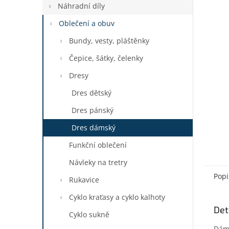
a
Náhradní díly
n
Oblečení a obuv
e
l
Bundy, vesty, pláštěnky
Čepice, šátky, čelenky
Dresy
Dres dětský
Dres pánský
Dres dámský
Funkční oblečení
Návleky na tretry
Popi
Rukavice
Cyklo kraťasy a cyklo kalhoty
Det
Cyklo sukně
Dáms