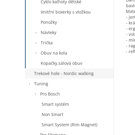
Cyklo kalhoty dětské
bav
Mate
Vnitřní boxerky s vložkou
- je
Ponožky
- kr
- er
Návleky
- vo
- mí
Trička
- ra
- re
Obuv na kola
Kopačky,sálová obuv
Trekové hole - Nordic walking
Tuning
Pro Bosch
Smart systém
Non Smart
Smart System (Rim Magnet)
Pro Shimano