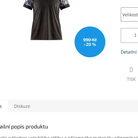
990 Kč
–20 %
Detailní
TISK
s
Diskuze
ailní popis produktu
ký cyklodres volnějšího střihu z příjemného materiálu připomínaj