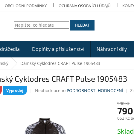
OBCHODNÍ PODMÍNKY
OCHRANA OSOBNÍCH ÚDAJŮ
KONT
HLEDAT
odrážedla
Doplňky a příslušenství
Náhradní díly
mský
Dámský Cyklodres CRAFT Pulse 1905483
ský Cyklodres CRAFT Pulse 1905483
Průměrné
Neohodnoceno
PODROBNOSTI HODNOCENÍ
Z
Výprodej
hodnocení
produktu
990 Kč
je
790
0,0
653 Kč b
z
5
Měrná
Skla
hvězdiček.
cena: