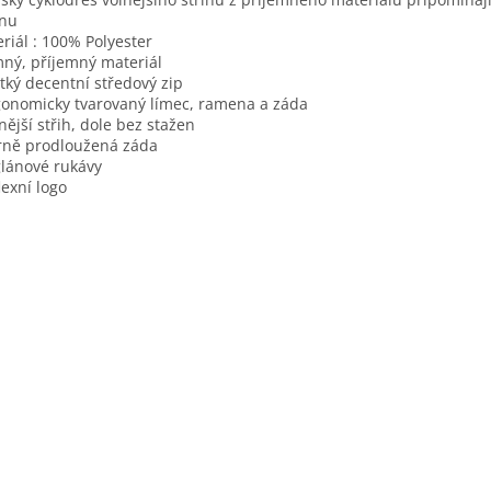
lnu
riál : 100% Polyester
mný, příjemný materiál
átký decentní středový zip
gonomicky tvarovaný límec, ramena a záda
lnější střih, dole bez stažen
rně prodloužená záda
glánové rukávy
flexní logo