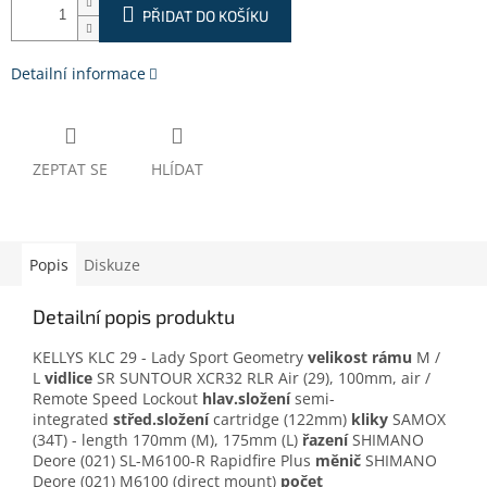
PŘIDAT DO KOŠÍKU
Detailní informace
ZEPTAT SE
HLÍDAT
Popis
Diskuze
Detailní popis produktu
KELLYS KLC 29 - Lady Sport Geometry
velikost rámu
M /
L
vidlice
SR SUNTOUR XCR32 RLR Air (29), 100mm, air /
Remote Speed Lockout
hlav.složení
semi-
integrated
střed.složení
cartridge (122mm)
kliky
SAMOX
(34T) - length 170mm (M), 175mm (L)
řazení
SHIMANO
Deore (021) SL-M6100-R Rapidfire Plus
měnič
SHIMANO
Deore (021) M6100 (direct mount)
počet