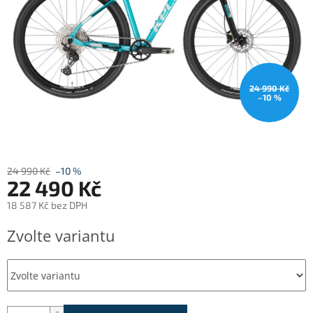
24 990 Kč
–10 %
24 990 Kč
–10 %
22 490 Kč
18 587 Kč bez DPH
Měrná
Zvolte variantu
cena: