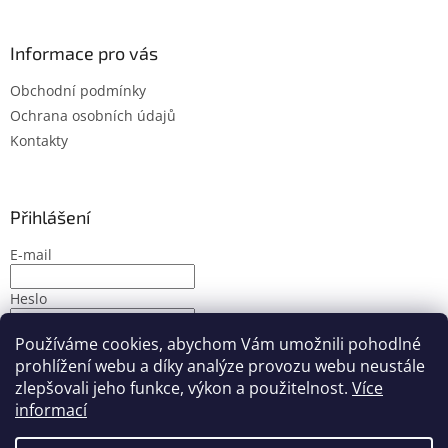
Informace pro vás
Obchodní podmínky
Ochrana osobních údajů
Kontakty
Přihlášení
E-mail
Heslo
Používáme cookies, abychom Vám umožnili pohodlné
PŘIHLÁSIT SE
prohlížení webu a díky analýze provozu webu neustále
Nová registrace
Zapomenuté heslo
zlepšovali jeho funkce, výkon a použitelnost.
Více
informací