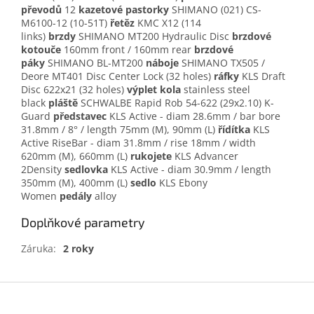
převodů
12
kazetové pastorky
SHIMANO (021) CS-
M6100-12 (10-51T)
řetěz
KMC X12 (114
links)
brzdy
SHIMANO MT200 Hydraulic Disc
brzdové
kotouče
160mm front / 160mm rear
brzdové
páky
SHIMANO BL-MT200
náboje
SHIMANO TX505 /
Deore MT401 Disc Center Lock (32 holes)
ráfky
KLS Draft
Disc 622x21 (32 holes)
výplet kola
stainless steel
black
pláště
SCHWALBE Rapid Rob 54-622 (29x2.10) K-
Guard
představec
KLS Active - diam 28.6mm / bar bore
31.8mm / 8° / length 75mm (M), 90mm (L)
řídítka
KLS
Active RiseBar - diam 31.8mm / rise 18mm / width
620mm (M), 660mm (L)
rukojete
KLS Advancer
2Density
sedlovka
KLS Active - diam 30.9mm / length
350mm (M), 400mm (L)
sedlo
KLS Ebony
Women
pedály
alloy
Doplňkové parametry
Záruka
:
2 roky
Z
á