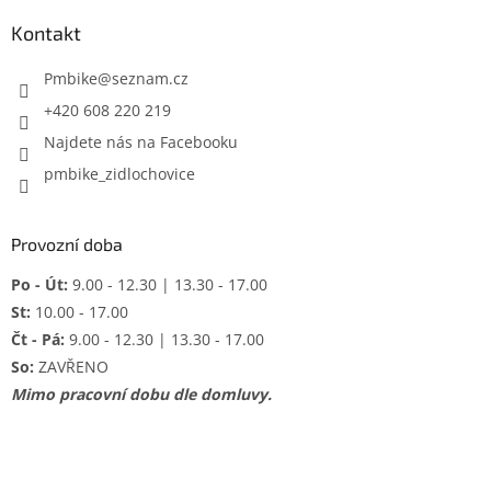
p
a
Kontakt
t
í
Pmbike
@
seznam.cz
+420 608 220 219
Najdete nás na Facebooku
pmbike_zidlochovice
Provozní doba
Po - Út:
9.00 - 12.30 | 13.30 - 17.00
St:
10.00 - 17.00
Čt - Pá:
9.00 - 12.30 | 13.30 - 17.00
So:
ZAVŘENO
Mimo pracovní dobu dle domluvy.