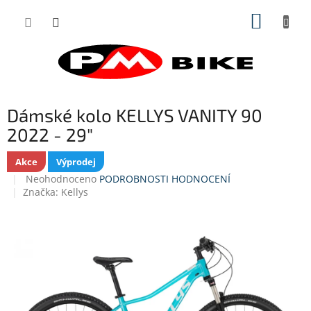
Přejít
NÁKUP
na
obsah
KOŠÍK
Dámské kolo KELLYS VANITY 90
2022 - 29"
Akce
Výprodej
Průměrné
Neohodnoceno
PODROBNOSTI HODNOCENÍ
hodnocení
Značka:
Kellys
produktu
je
0,0
z
5
hvězdiček.