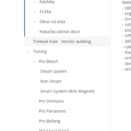
Návleky
Mate
- vý
Trička
- er
- ši
Obuv na kola
- si
- pl
Kopačky,sálová obuv
- UP
- dé
Trekové hole - Nordic walking
- cy
Tuning
- tl
- an
Pro Bosch
- la
- an
Smart systém
Non Smart
Smart System (Rim Magnet)
Pro Shimano
Pro Panasonic
Pro Bafang
Pro Specialized