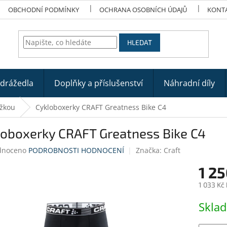
OBCHODNÍ PODMÍNKY
OCHRANA OSOBNÍCH ÚDAJŮ
KONT
HLEDAT
odrážedla
Doplňky a příslušenství
Náhradní díly
ožkou
Cykloboxerky CRAFT Greatness Bike C4
loboxerky CRAFT Greatness Bike C4
né
dnoceno
PODROBNOSTI HODNOCENÍ
Značka:
Craft
ení
1 25
tu
1 033 Kč
Měrná
Skla
cena:
ek.