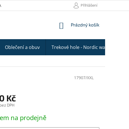
Přihlášení
AKTY
NÁKUPNÍ
Prázdný košík
KOŠÍK
Oblečení a obuv
Trekové hole - Nordic walking
17907/XXL
0 Kč
 bez DPH
dem na prodejně