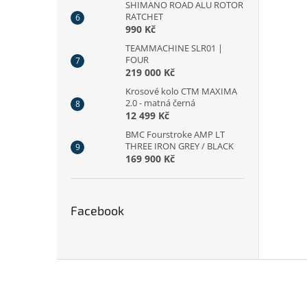
SHIMANO ROAD ALU ROTOR
RATCHET
990 Kč
TEAMMACHINE SLR01 |
FOUR
219 000 Kč
Krosové kolo CTM MAXIMA
2.0 - matná černá
12 499 Kč
BMC Fourstroke AMP LT
THREE IRON GREY / BLACK
169 900 Kč
Facebook
Z
á
p