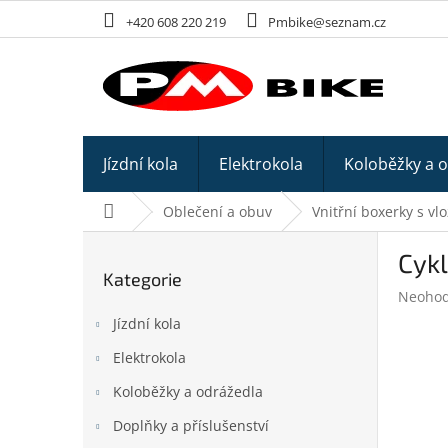
Přejít
+420 608 220 219
Pmbike@seznam.cz
na
obsah
Jízdní kola
Elektrokola
Koloběžky a 
Domů
Oblečení a obuv
Vnitřní boxerky s vl
P
Cyk
o
Kategorie
Přeskočit
s
Průměr
Neoho
kategorie
t
hodnoc
Jízdní kola
r
produk
a
je
Elektrokola
n
0,0
z
Koloběžky a odrážedla
n
5
í
Doplňky a příslušenství
hvězdič
p