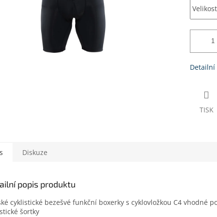
Detailní
TISK
s
Diskuze
ailní popis produktu
ké cyklistické bezešvé funkční boxerky s cyklovložkou C4 vhodné p
istické šortky