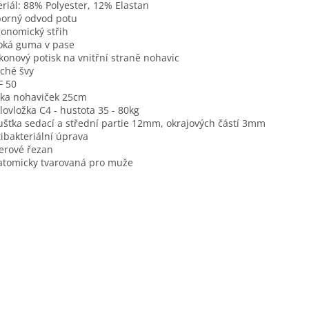
riál: 88% Polyester, 12% Elastan
borný odvod potu
gonomický střih
roká guma v pase
likonový potisk na vnitřní straně nohavic
oché švy
F 50
lka nohaviček 25cm
klovložka C4 - hustota 35 - 80kg
oušťka sedací a střední partie 12mm, okrajových částí 3mm
tibakteriální úprava
serové řezan
atomicky tvarovaná pro muže