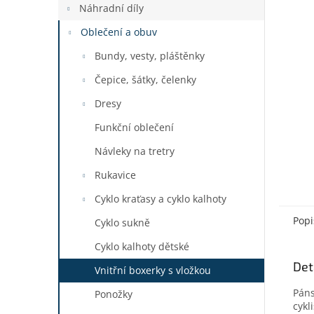
a
Náhradní díly
n
Oblečení a obuv
e
l
Bundy, vesty, pláštěnky
Čepice, šátky, čelenky
Dresy
Funkční oblečení
Návleky na tretry
Rukavice
Cyklo kraťasy a cyklo kalhoty
Popi
Cyklo sukně
Cyklo kalhoty dětské
Det
Vnitřní boxerky s vložkou
Páns
Ponožky
cykl