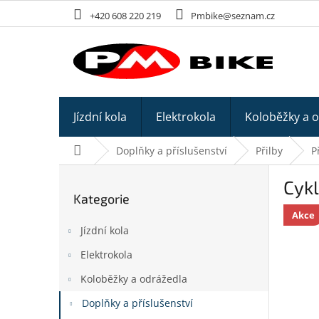
Přejít
+420 608 220 219
Pmbike@seznam.cz
na
obsah
Jízdní kola
Elektrokola
Koloběžky a 
Domů
Doplňky a příslušenství
Přilby
P
P
Cyk
o
Kategorie
Přeskočit
s
kategorie
Akce
t
Jízdní kola
r
a
Elektrokola
n
Koloběžky a odrážedla
n
í
Doplňky a příslušenství
p