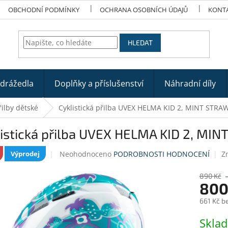
OBCHODNÍ PODMÍNKY
OCHRANA OSOBNÍCH ÚDAJŮ
KONT
HLEDAT
odrážedla
Doplňky a příslušenství
Náhradní díly
řilby dětské
Cyklistická přilba UVEX HELMA KID 2, MINT STR
listická přilba UVEX HELMA KID 2, M
Průměrné
Neohodnoceno
PODROBNOSTI HODNOCENÍ
Z
Výprodej
hodnocení
produktu
890 Kč
je
800
0,0
661 Kč b
z
5
Měrná
Skla
hvězdiček.
cena: