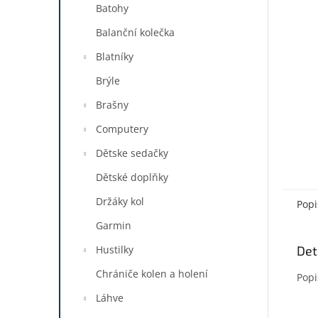
a
Batohy
n
Balanční kolečka
e
l
Blatníky
Brýle
Brašny
Computery
Dětske sedačky
Dětské doplňky
Držáky kol
Popi
Garmin
Det
Hustilky
Chrániče kolen a holení
Popi
Láhve