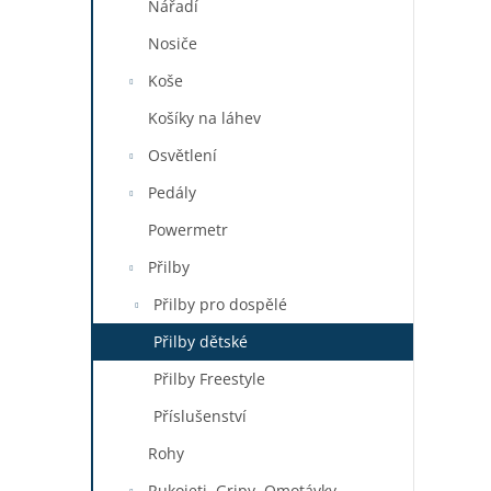
Nářadí
Nosiče
Koše
Košíky na láhev
Osvětlení
Pedály
Powermetr
Přilby
Přilby pro dospělé
Přilby dětské
Přilby Freestyle
Příslušenství
Rohy
Rukojeti, Gripy, Omotávky