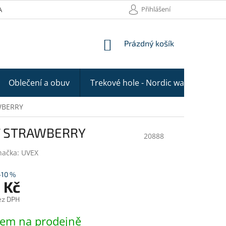
Přihlášení
AKTY
NÁKUPNÍ
Prázdný košík
KOŠÍK
Oblečení a obuv
Trekové hole - Nordic walking
AWBERRY
INT STRAWBERRY
20888
načka:
UVEX
–10 %
 Kč
ez DPH
dem na prodejně