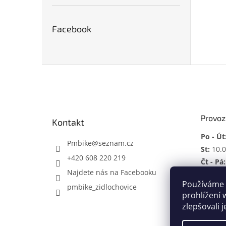
Facebook
Z
á
p
a
t
Provoz
Kontakt
í
Po - Út
Pmbike
@
seznam.cz
St:
10.0
+420 608 220 219
Čt - Pá:
Najdete nás na Facebooku
So:
ZAV
Používáme 
pmbike_zidlochovice
Mimo p
prohlížení 
zlepšovali 