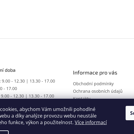
ní doba
Informace pro vás
:
9.00 - 12.30 | 13.30 - 17.00
Obchodní podmínky
0 - 17.00
Ochrana osobních údajů
9.00 - 12.30 | 13.30 - 17.00
Kontakty
ŘENO
cookies, abychom Vám umožnili pohodlné
racovní dobu dle domluvy.
S
webu a díky analýze provozu webu neustále
jeho funkce, výkon a použitelnost.
Více informací