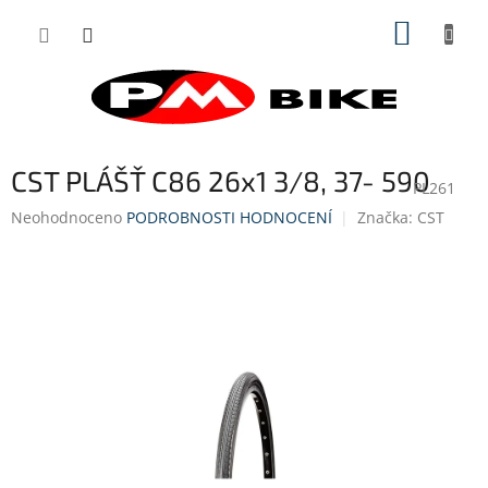
Přejít
NÁKUP
na
obsah
KOŠÍK
CST PLÁŠŤ C86 26x1 3/8, 37- 590
PL261
Průměrné
Neohodnoceno
PODROBNOSTI HODNOCENÍ
Značka:
CST
hodnocení
produktu
je
0,0
z
5
hvězdiček.