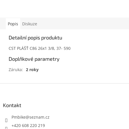
Popis
Diskuze
Detailní popis produktu
CST PLÁŠŤ C86 26x1 3/8, 37- 590
Doplňkové parametry
Záruka
:
2 roky
Z
á
p
a
Kontakt
t
í
Pmbike
@
seznam.cz
+420 608 220 219