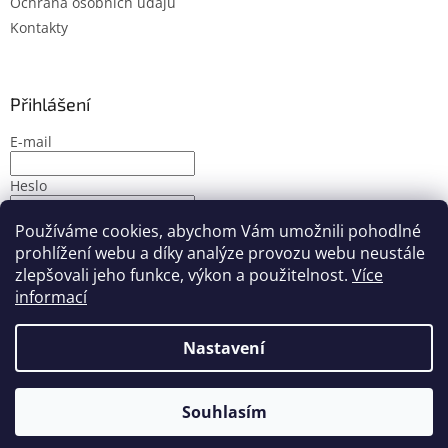
Ochrana osobních údajů
Kontakty
Přihlášení
E-mail
Heslo
Používáme cookies, abychom Vám umožnili pohodlné
PŘIHLÁSIT SE
prohlížení webu a díky analýze provozu webu neustále
Nová registrace
Zapomenuté heslo
zlepšovali jeho funkce, výkon a použitelnost.
Více
informací
Nastavení
Vytvořil Shoptet
Souhlasím
Copyright 2026
PMbike
. Všechna práva vyhrazena.