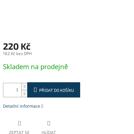
220 Kč
182 Kč bez DPH
Měrná
Skladem na prodejně
cena:
PŘIDAT DO KOŠÍKU
Detailní informace
ZEPTAT SE
HLÍDAT