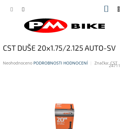
Přejít
NÁKUP
na
obsah
KOŠÍK
CST DUŠE 20x1.75/2.125 AUTO-SV
Průměrné
Neohodnoceno
PODROBNOSTI HODNOCENÍ
Značka:
CST
24711
hodnocení
produktu
je
0,0
z
5
hvězdiček.