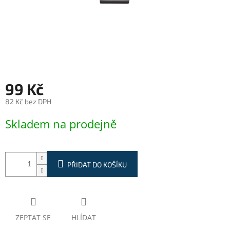
99 Kč
82 Kč bez DPH
Měrná
Skladem na prodejně
cena:
PŘIDAT DO KOŠÍKU
ZEPTAT SE
HLÍDAT