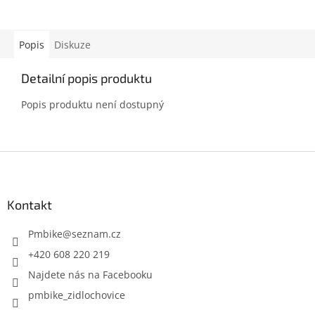
Popis
Diskuze
Detailní popis produktu
Popis produktu není dostupný
Z
á
p
a
Kontakt
t
í
Pmbike
@
seznam.cz
+420 608 220 219
Najdete nás na Facebooku
pmbike_zidlochovice