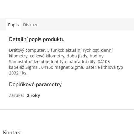
Popis
Diskuze
Detailní popis produktu
Drátový computer, 5 funkcí: aktuální rychlost, denní
kilometry, celkové kilometry, doba jízdy, hodiny.
Samostatně lze objednat tyto náhradní díly: 04105
kabeláž Sigma , 04150 magnet Sigma. Baterie lithiová typ
2032 1ks.
Doplňkové parametry
Záruka
:
2 roky
Z
á
p
a
Kontakt