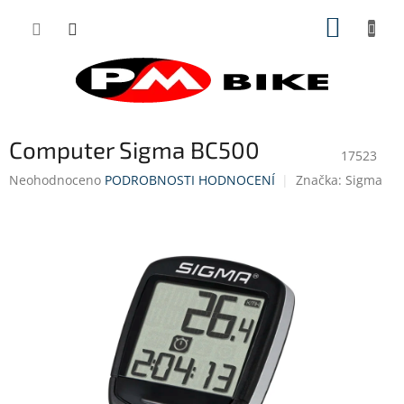
Přejít
NÁKUP
na
obsah
KOŠÍK
Computer Sigma BC500
17523
Průměrné
Neohodnoceno
PODROBNOSTI HODNOCENÍ
Značka:
Sigma
hodnocení
produktu
je
0,0
z
5
hvězdiček.