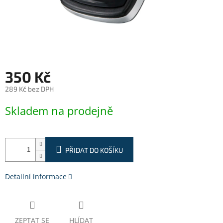
350 Kč
289 Kč bez DPH
Měrná
Skladem na prodejně
cena:
PŘIDAT DO KOŠÍKU
Detailní informace
ZEPTAT SE
HLÍDAT