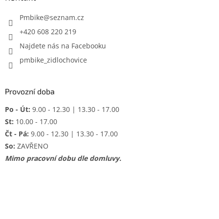
t
í
Pmbike
@
seznam.cz
+420 608 220 219
Najdete nás na Facebooku
pmbike_zidlochovice
Provozní doba
Po - Út:
9.00 - 12.30 | 13.30 - 17.00
St:
10.00 - 17.00
Čt - Pá:
9.00 - 12.30 | 13.30 - 17.00
So:
ZAVŘENO
Mimo pracovní dobu dle domluvy.