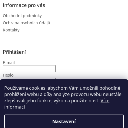
Informace pro vás
Obchodní podmínky
Ochrana osobních údajů
Kontakty
Přihlášení
E-mail
Heslo
Používáme cookies, abychom Vám umožnili pohodlné
PŘIHLÁSIT SE
prohlížení webu a díky analýze provozu webu neustále
Nová registrace
Zapomenuté heslo
zlepšovali jeho funkce, výkon a použitelnost.
Více
informací
Nastavení
Vytvořil Shoptet