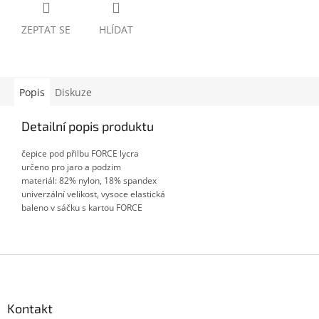
ZEPTAT SE
HLÍDAT
Popis
Diskuze
Detailní popis produktu
čepice pod přilbu FORCE lycra
určeno pro jaro a podzim
materiál: 82% nylon, 18% spandex
univerzální velikost, vysoce elastická
baleno v sáčku s kartou FORCE
Z
á
p
a
Kontakt