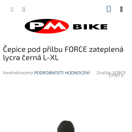
Přejít
NÁKUP
na
obsah
KOŠÍK
Čepice pod přilbu FORCE zateplená
lycra černá L-XL
Průměrné
Neohodnoceno
PODROBNOSTI HODNOCENÍ
Značka:
FORCE
CP0013
hodnocení
produktu
je
0,0
z
5
hvězdiček.