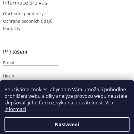
Informace pro vás
Obchodní podmínky
Ochrana osobních údajů
Kontakty
Přihlášení
E-mail
Heslo
Používáme cookies, abychom Vám umožnili pohodlné
PŘIHLÁSIT SE
prohlížení webu a díky analýze provozu webu neustále
Nová registrace
Zapomenuté heslo
zlepšovali jeho funkce, výkon a použitelnost.
Více
informací
Nastavení
Vytvořil Shoptet