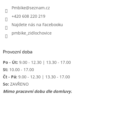
t
í
Pmbike
@
seznam.cz
+420 608 220 219
Najdete nás na Facebooku
pmbike_zidlochovice
Provozní doba
Po - Út:
9.00 - 12.30 | 13.30 - 17.00
St:
10.00 - 17.00
Čt - Pá:
9.00 - 12.30 | 13.30 - 17.00
So:
ZAVŘENO
Mimo pracovní dobu dle domluvy.