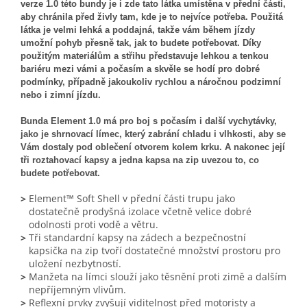
verze 1.0 této bundy je i zde tato látka umístěna v přední části,
aby chránila před živly tam, kde je to nejvíce potřeba. Použitá
látka je velmi lehká a poddajná, takže vám během jízdy
umožní pohyb přesně tak, jak to budete potřebovat. Díky
použitým materiálům a střihu představuje lehkou a tenkou
bariéru mezi vámi a počasím a skvěle se hodí pro dobré
podmínky, případně jakoukoliv rychlou a náročnou podzimní
nebo i zimní jízdu.
Bunda Element 1.0 má pro boj s počasím i další vychytávky,
jako je shrnovací límec, který zabrání chladu i vlhkosti, aby se
Vám dostaly pod oblečení otvorem kolem krku. A nakonec její
tři roztahovací kapsy a jedna kapsa na zip uvezou to, co
budete potřebovat.
>
Element™ Soft Shell v přední části trupu jako
dostatečně prodyšná izolace včetně velice dobré
odolnosti proti vodě a větru.
>
Tři standardní kapsy na zádech a bezpečnostní
kapsička na zip tvoří dostatečné množství prostoru pro
uložení nezbytností.
>
Manžeta na límci slouží jako těsnění proti zimě a dalším
nepříjemným vlivům.
>
Reflexní prvky zvyšují viditelnost před motoristy a