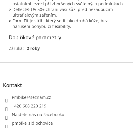
ostatními jezdci při zhoršených světelných podmínkách.
>
Deflect® UV 50+ chrání vaši kůži před nežádoucím
ultrafialovým zářením.
>
Form Fit je střih, který sedí jako druhá kůže, bez
narušení pohybu či flexibility.
Doplňkové parametry
Záruka
:
2 roky
Z
á
p
a
Kontakt
t
í
Pmbike
@
seznam.cz
+420 608 220 219
Najdete nás na Facebooku
pmbike_zidlochovice