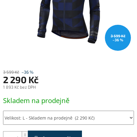
3 599 Kč
–36 %
3 599 Kč
–36 %
2 290 Kč
1 893 Kč bez DPH
Měrná
Skladem na prodejně
cena: