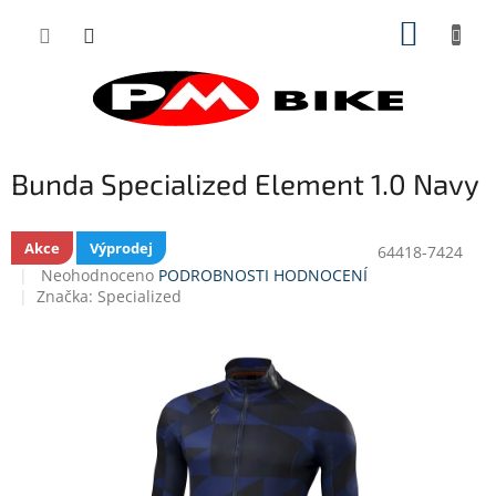
Přejít
NÁKUP
na
obsah
KOŠÍK
Bunda Specialized Element 1.0 Navy
Akce
Výprodej
64418-7424
Průměrné
Neohodnoceno
PODROBNOSTI HODNOCENÍ
hodnocení
Značka:
Specialized
produktu
je
0,0
z
5
hvězdiček.