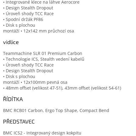
• Integrované klece na láhve Aerocore
• Design Stealth Dropout
• Úroveň shody TCC Race
• Spodní držák PF86
• Disk s plochou
montáží • 12x142 mm průchozí osa
vidlice
Teammachine SLR 01 Premium Carbon
• Technologie ICS, Stealth vedení kabelů
• Úroveň shody TCC Race
• Design Stealth Dropout
• Disk s plochou
montáží • 12x100mm pevná osa
• 48mm offset (velikost 47-51), 43mm offset (velikost 54-61)
ŘÍDÍTKA
BMC RCB01 Carbon, Ergo Top Shape, Compact Bend
PŘEDSTAVEC
BMC ICS2 - Integrovaný design kokpitu