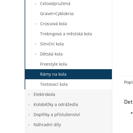
a
Celoodpružená
n
Gravel+Cyklokros
e
l
Crossová kola
Trekingová a městská kola
Silniční kola
Dětská kola
Freestyle kola
Rámy na kola
Popi
Testovací kola
Elektrokola
Det
Koloběžky a odrážedla
Doplňky a příslušenství
Náhradní díly