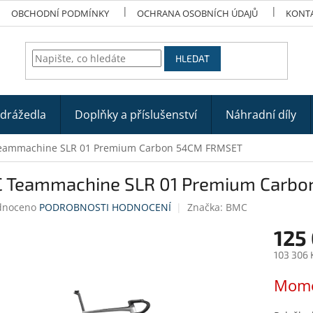
OBCHODNÍ PODMÍNKY
OCHRANA OSOBNÍCH ÚDAJŮ
KONT
HLEDAT
odrážedla
Doplňky a příslušenství
Náhradní díly
eammachine SLR 01 Premium Carbon 54CM FRMSET
 Teammachine SLR 01 Premium Carb
né
dnoceno
PODROBNOSTI HODNOCENÍ
Značka:
BMC
ení
125
tu
103 306 
Měrná
Mome
cena:
ek.