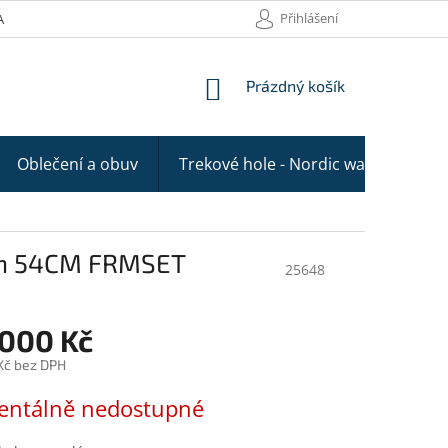
Přihlášení
AKTY
NÁKUPNÍ
Prázdný košík
KOŠÍK
Oblečení a obuv
Trekové hole - Nordic walking
on 54CM FRMSET
25648
 000 Kč
Kč bez DPH
ntálně nedostupné