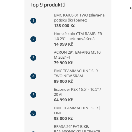
Top 9 produktů
BMC KAIUS 01 TWO (sleva-na
potisku škrábanec)
135 000 Kč
Horské kolo CTM RAMBLER
1.0 29" - betonová šedá
14 999 Kč
ACRON 29", BAFANG M510,
M:2024-4
79 900 Kč
BMC TEAMMACHINE SLR
TWO NEW SRAM
89 000 Kč
Esconder PSX 16,5" - 16.5" /
20 Ah
64 990 Kč
BMC TEAMMACHINE SLR |
ONE
98 000 Kč
BRASA 26" FAT BIKE,
PANASONIC GX ULTIMATE,