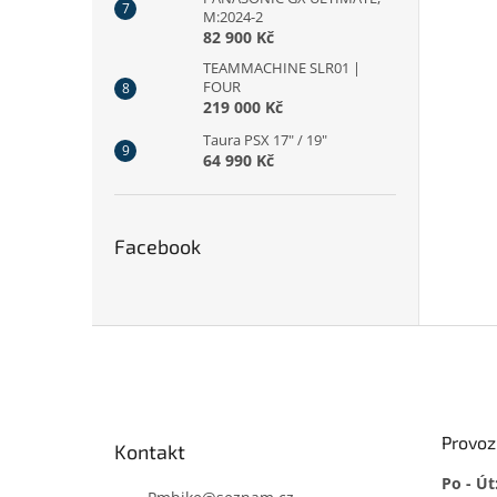
M:2024-2
82 900 Kč
TEAMMACHINE SLR01 |
FOUR
219 000 Kč
Taura PSX 17" / 19"
64 990 Kč
Facebook
Z
á
p
a
t
Provoz
Kontakt
í
Po - Út