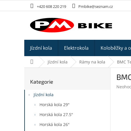
Přejít
+420 608 220 219
Pmbike@seznam.cz
na
obsah
Jízdní kola
Elektrokola
Koloběžky a 
Domů
Jízdní kola
Rámy na kola
BMC T
P
BMC
o
Kategorie
Přeskočit
s
Průměr
Neoho
kategorie
t
hodnoc
Jízdní kola
r
produk
a
je
Horská kola 29"
n
0,0
z
Horská kola 27.5"
n
5
í
Horská kola 26"
hvězdič
p