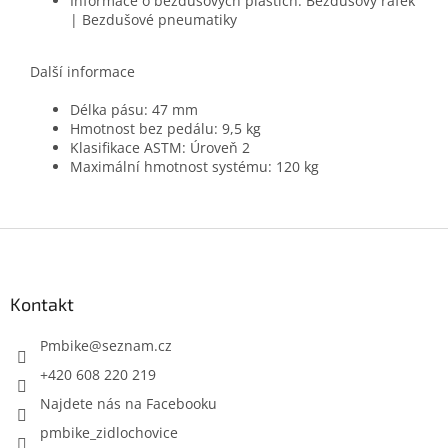
Informace o bezdušových pláštích: Bezdušový ráfek
| Bezdušové pneumatiky
Další informace
Délka pásu: 47 mm
Hmotnost bez pedálu: 9,5 kg
Klasifikace ASTM: Úroveň 2
Maximální hmotnost systému: 120 kg
Z
á
p
a
Kontakt
t
í
Pmbike
@
seznam.cz
+420 608 220 219
Najdete nás na Facebooku
pmbike_zidlochovice