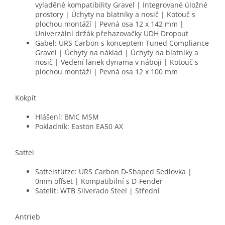
vyladěné kompatibility Gravel | Integrované úložné
prostory | Úchyty na blatníky a nosič | Kotouč s
plochou montáží | Pevná osa 12 x 142 mm |
Univerzální držák přehazovačky UDH Dropout
Gabel: URS Carbon s konceptem Tuned Compliance
Gravel | Úchyty na náklad | Úchyty na blatníky a
nosič | Vedení lanek dynama v náboji | Kotouč s
plochou montáží | Pevná osa 12 x 100 mm
Kokpit
Hlášení: BMC MSM
Pokladník: Easton EA50 AX
Sattel
Sattelstütze: URS Carbon D-Shaped Sedlovka |
0mm offset | Kompatibilní s D-Fender
Satelit: WTB Silverado Steel | Střední
Antrieb