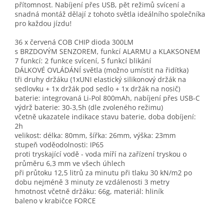
přítomnost. Nabíjení přes USB, pět režimů svícení a
snadná montáž dělají z tohoto světla ideálního společníka
pro každou jízdu!
36 x červená COB CHIP dioda 300LM
s BRZDOVÝM SENZOREM, funkcí ALARMU a KLAKSONEM
7 funkcí: 2 funkce svícení, 5 funkcí blikání
DÁLKOVÉ OVLÁDÁNÍ světla (možno umístit na řidítka)
tři druhy držáku (1xUNI elastický silikonový držák na
sedlovku + 1x držák pod sedlo + 1x držák na nosič)
baterie: integrovaná Li-Pol 800mAh, nabíjení přes USB-C
výdrž baterie: 30-3,5h (dle zvoleného režimu)
včetně ukazatele indikace stavu baterie, doba dobíjení:
2h
velikost: délka: 80mm, šířka: 26mm, výška: 23mm
stupeň voděodolnosti: IP65
proti tryskající vodě - voda míří na zařízení tryskou o
průměru 6,3 mm ve všech úhlech
při průtoku 12,5 litrů za minutu při tlaku 30 kN/m2 po
dobu nejméně 3 minuty ze vzdálenosti 3 metry
hmotnost včetně držáku: 66g, materiál: hliník
baleno v krabičce FORCE