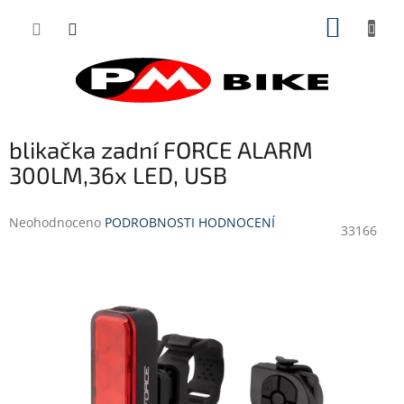
Přejít
NÁKUP
na
obsah
KOŠÍK
blikačka zadní FORCE ALARM
300LM,36x LED, USB
Průměrné
Neohodnoceno
PODROBNOSTI HODNOCENÍ
33166
hodnocení
produktu
je
0,0
z
5
hvězdiček.