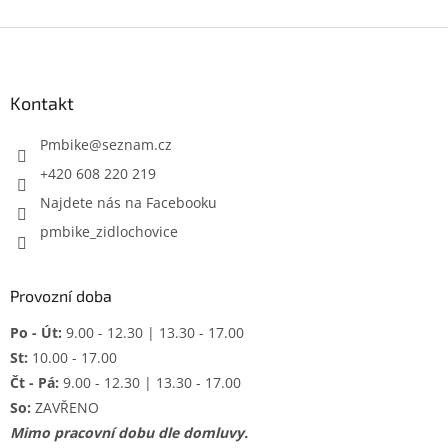
Z
á
p
a
Kontakt
t
í
Pmbike
@
seznam.cz
+420 608 220 219
Najdete nás na Facebooku
pmbike_zidlochovice
Provozní doba
Po - Út:
9.00 - 12.30 | 13.30 - 17.00
St:
10.00 - 17.00
Čt - Pá:
9.00 - 12.30 | 13.30 - 17.00
So:
ZAVŘENO
Mimo pracovní dobu dle domluvy.