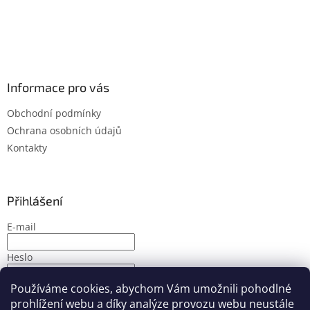
Informace pro vás
Obchodní podmínky
Ochrana osobních údajů
Kontakty
Přihlášení
E-mail
Heslo
Používáme cookies, abychom Vám umožnili pohodlné
PŘIHLÁSIT SE
prohlížení webu a díky analýze provozu webu neustále