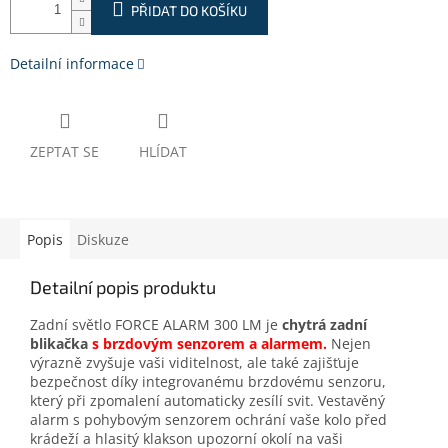
PŘIDAT DO KOŠÍKU
Detailní informace
ZEPTAT SE
HLÍDAT
Popis
Diskuze
Detailní popis produktu
Zadní světlo FORCE ALARM 300 LM je
chytrá zadní
blikačka
s brzdovým senzorem a alarmem.
Nejen
výrazně zvyšuje vaši viditelnost, ale také zajišťuje
bezpečnost díky integrovanému brzdovému senzoru,
který při zpomalení automaticky zesílí svit. Vestavěný
alarm s pohybovým senzorem ochrání vaše kolo před
krádeží a hlasitý klakson upozorní okolí na vaši