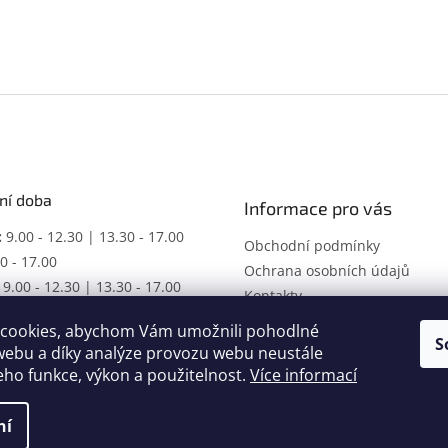
ní doba
Informace pro vás
:
9.00 - 12.30 | 13.30 - 17.00
Obchodní podmínky
0 - 17.00
Ochrana osobních údajů
9.00 - 12.30 | 13.30 - 17.00
Kontakty
ŘENO
cookies, abychom Vám umožnili pohodlné
racovní dobu dle domluvy.
S
webu a díky analýze provozu webu neustále
jeho funkce, výkon a použitelnost.
Více informací
ní