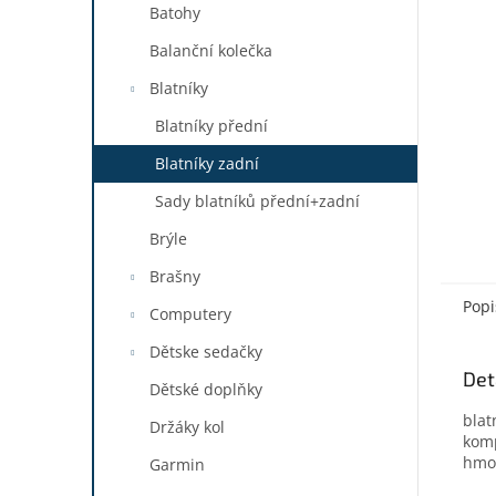
a
Batohy
n
Balanční kolečka
e
l
Blatníky
Blatníky přední
Blatníky zadní
Sady blatníků přední+zadní
Brýle
Brašny
Popi
Computery
Dětske sedačky
Det
Dětské doplňky
blat
Držáky kol
komp
hmot
Garmin