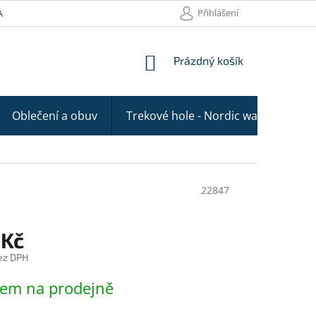
Přihlášení
AKTY
NÁKUPNÍ
Prázdný košík
KOŠÍK
Oblečení a obuv
Trekové hole - Nordic walking
22847
 Kč
ez DPH
dem na prodejně