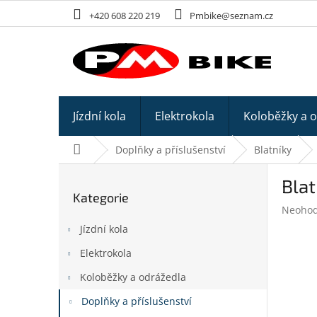
Přejít
+420 608 220 219
Pmbike@seznam.cz
na
obsah
Jízdní kola
Elektrokola
Koloběžky a 
Domů
Doplňky a příslušenství
Blatníky
P
Bla
o
Kategorie
Přeskočit
s
Průměr
Neoho
kategorie
t
hodnoc
Jízdní kola
r
produk
a
je
Elektrokola
n
0,0
z
Koloběžky a odrážedla
n
5
í
Doplňky a příslušenství
hvězdič
p