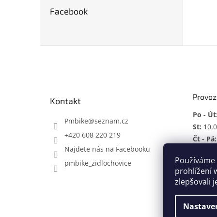
Facebook
Z
á
p
a
t
Provoz
Kontakt
í
Po - Út
Pmbike
@
seznam.cz
St:
10.0
+420 608 220 219
Čt - Pá:
Najdete nás na Facebooku
So:
ZAV
Používáme 
pmbike_zidlochovice
Mimo p
prohlížení 
zlepšovali 
Nastave