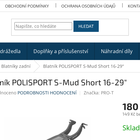
OBCHODNÍ PODMÍNKY
OCHRANA OSOBNÍCH ÚDAJŮ
KONT
HLEDAT
odrážedla
Doplňky a příslušenství
Náhradní díly
Blatníky zadní
Blatník POLISPORT S-Mud Short 16-29"
tník POLISPORT S-Mud Short 16-29"
né
dnoceno
PODROBNOSTI HODNOCENÍ
Značka:
PRO-T
ení
180
tu
149 Kč b
Měrná
Skla
cena:
ek.