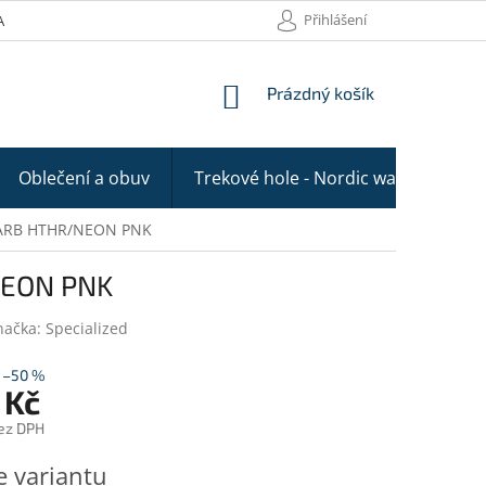
Přihlášení
AKTY
NÁKUPNÍ
Prázdný košík
KOŠÍK
Oblečení a obuv
Trekové hole - Nordic walking
ARB HTHR/NEON PNK
NEON PNK
načka:
Specialized
–50 %
 Kč
ez DPH
e variantu