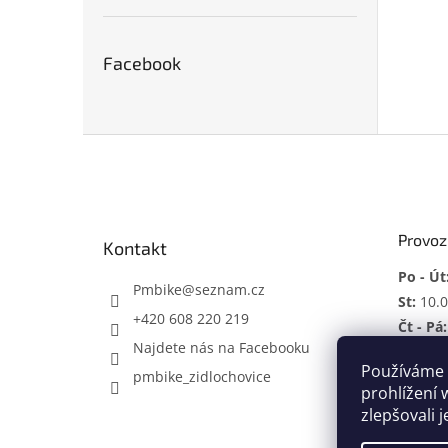
Facebook
Z
á
p
a
t
Provoz
Kontakt
í
Po - Út
Pmbike
@
seznam.cz
St:
10.0
+420 608 220 219
Čt - Pá:
Najdete nás na Facebooku
So:
ZAV
Používáme 
pmbike_zidlochovice
Mimo p
prohlížení 
zlepšovali 