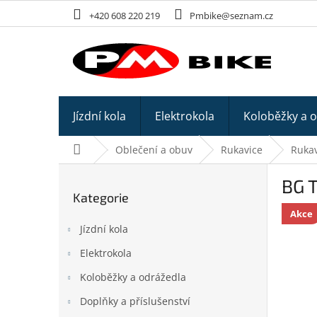
Přejít
+420 608 220 219
Pmbike@seznam.cz
na
obsah
Jízdní kola
Elektrokola
Koloběžky a 
Domů
Oblečení a obuv
Rukavice
Rukav
P
BG 
o
Kategorie
Přeskočit
s
kategorie
Akce
t
Jízdní kola
r
a
Elektrokola
n
Koloběžky a odrážedla
n
í
Doplňky a příslušenství
p