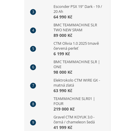
Esconder PSX 19" Dark - 19 /
20 Ah
64 990 Kč
BMC TEAMMACHINE SLR
TWO NEW SRAM
89 000 Kč
CTM Olivia 1.0 2025 tmavě
červená perleť
6 199 Kč
BMC TEAMMACHINE SLR |
ONE
98 000 Kč
Elektrokolo CTM WIRE GX -
matná zlatá
63 990 Kč
TEAMMACHINE SLR01 |
FOUR
219 000 Kč
Gravel CTM KOYUK 3.0 -
černá / chameleon šedá
41 999 Kč