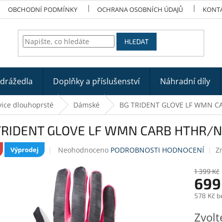
OBCHODNÍ PODMÍNKY
OCHRANA OSOBNÍCH ÚDAJŮ
KONT
HLEDAT
odrážedla
Doplňky a příslušenství
Náhradní díly
ice dlouhoprsté
Dámské
BG TRIDENT GLOVE LF WMN C
TRIDENT GLOVE LF WMN CARB HTHR/
Průměrné
Neohodnoceno
PODROBNOSTI HODNOCENÍ
Z
Výprodej
hodnocení
produktu
1 399 Kč
je
699
0,0
578 Kč b
z
5
Měrná
Zvolt
hvězdiček.
cena: