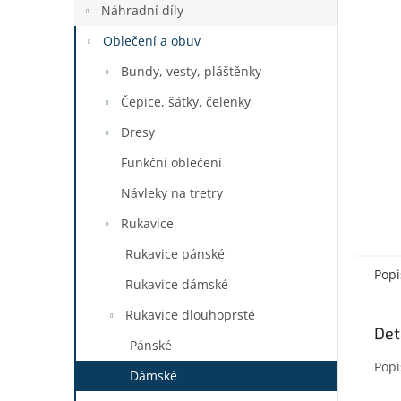
a
Náhradní díly
n
Oblečení a obuv
e
l
Bundy, vesty, pláštěnky
Čepice, šátky, čelenky
Dresy
Funkční oblečení
Návleky na tretry
Rukavice
Rukavice pánské
Popi
Rukavice dámské
Rukavice dlouhoprsté
Det
Pánské
Popi
Dámské