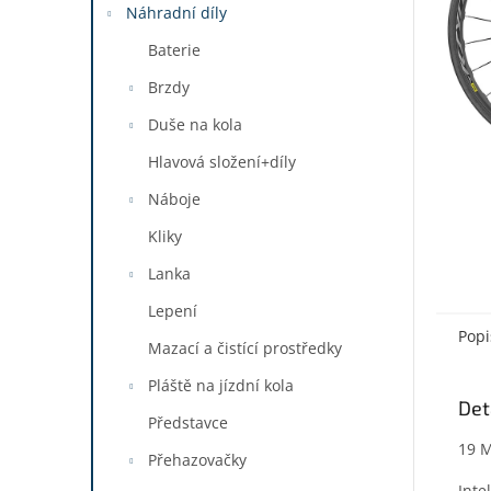
a
Náhradní díly
n
Baterie
e
l
Brzdy
Duše na kola
Hlavová složení+díly
Náboje
Kliky
Lanka
Lepení
Popi
Mazací a čistící prostředky
Pláště na jízdní kola
Det
Představce
19 M
Přehazovačky
Inte