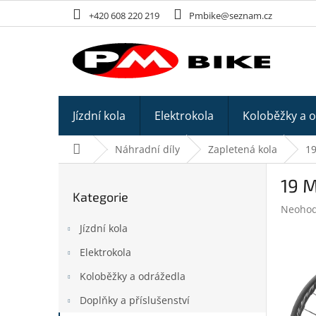
Přejít
+420 608 220 219
Pmbike@seznam.cz
na
obsah
Jízdní kola
Elektrokola
Koloběžky a 
Domů
Náhradní díly
Zapletená kola
19
P
19 M
o
Kategorie
Přeskočit
s
Průměr
Neoho
kategorie
t
hodnoc
Jízdní kola
r
produk
a
je
Elektrokola
n
0,0
z
Koloběžky a odrážedla
n
5
í
Doplňky a příslušenství
hvězdič
p