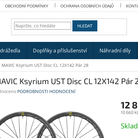
OBCHODNÍ PODMÍNKY
OCHRANA OSOBNÍCH ÚDAJŮ
KONT
HLEDAT
odrážedla
Doplňky a příslušenství
Náhradní díly
 MAVIC Ksyrium UST Disc CL 12X142 Pár 28
AVIC Ksyrium UST Disc CL 12X142 Pár 
né
dnoceno
PODROBNOSTI HODNOCENÍ
ení
12 
tu
10 660 K
Měrná
Skla
cena:
ek.