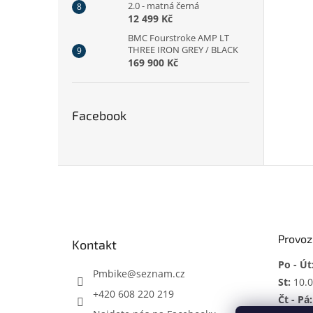
2.0 - matná černá
12 499 Kč
BMC Fourstroke AMP LT
THREE IRON GREY / BLACK
169 900 Kč
Facebook
Z
á
p
a
t
Provoz
Kontakt
í
Po - Út
Pmbike
@
seznam.cz
St:
10.0
+420 608 220 219
Čt - Pá: