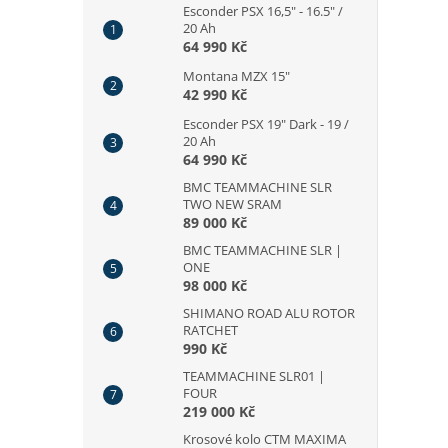
Esconder PSX 16,5" - 16.5" /
20 Ah
64 990 Kč
Montana MZX 15"
42 990 Kč
Esconder PSX 19" Dark - 19 /
20 Ah
64 990 Kč
BMC TEAMMACHINE SLR
TWO NEW SRAM
89 000 Kč
BMC TEAMMACHINE SLR |
ONE
98 000 Kč
SHIMANO ROAD ALU ROTOR
RATCHET
990 Kč
TEAMMACHINE SLR01 |
FOUR
219 000 Kč
Krosové kolo CTM MAXIMA