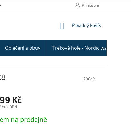
Přihlášení
AKTY
NÁKUPNÍ
Prázdný košík
KOŠÍK
Oblečení a obuv
Trekové hole - Nordic walking
28
20642
899 Kč
č bez DPH
dem na prodejně