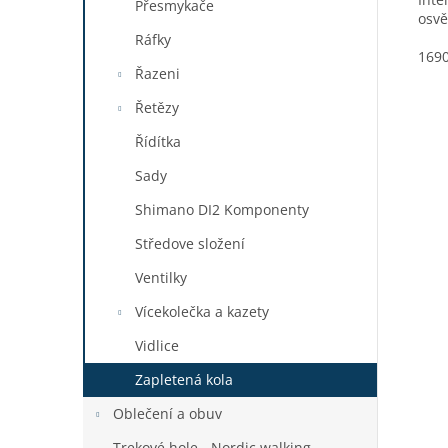
Přesmykače
osvě
Ráfky
1690
Řazeni
Řetězy
Řídítka
Sady
Shimano DI2 Komponenty
Středove složení
Ventilky
Vícekolečka a kazety
Vidlice
Zapletená kola
Oblečení a obuv
Trekové hole - Nordic walking