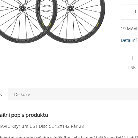
19 MAVI
Detailní
TISK
s
Diskuze
ailní popis produktu
AVIC Ksyrium UST Disc CL 12X142 Pár 28
ligentní upgrade vašeho silničního kola je nyní ještě chytřejší. Lehč