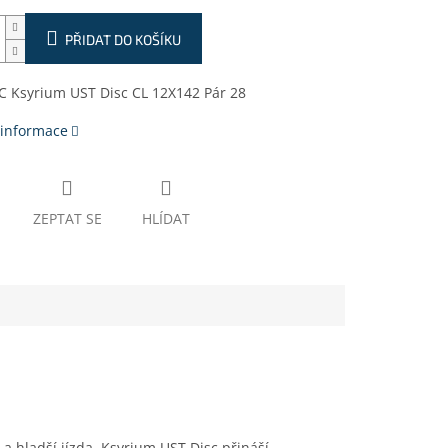
PŘIDAT DO KOŠÍKU
C Ksyrium UST Disc CL 12X142 Pár 28
 informace
ZEPTAT SE
HLÍDAT
í a hladší jízda, Ksyrium UST Disc přináší